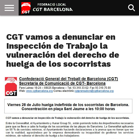
INICIO
QUIENES
SINDICATOS
SOCIAL
JURIDICA/GUIAS
PRENSA Y
FORMACIÓN
BIBLIOTECA
RECURSOS
ES
NOTAS DE PRENSA
SOMOS
COMUNICACIÓN
EMMA
CGT vamos a denunciar en
GOLDMAN
Inspección de Trabajo la
vulneración del derecho de
huelga de los socorristas