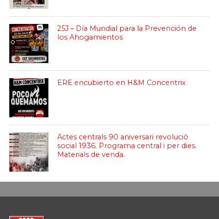
25J – Día Mundial para la Prevención de
los Ahogamientos
ERE encubierto en H&M Concentrix
Actes centrals 90 aniversari revolució
social 1936. Programa central i per dies.
Materials de venda.