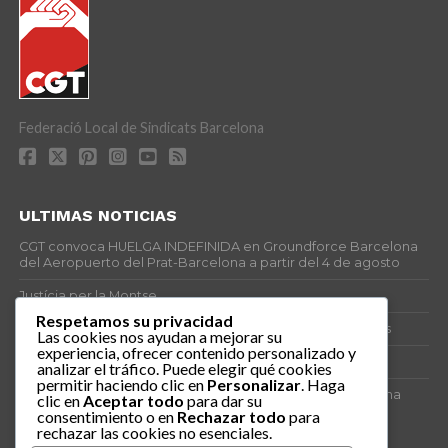
Federació Local de Sindicats Barcelona
ULTIMAS NOTICIAS
CGT convoca HUELGA INDEFINIDA en Groundforce Barcelona
del Aeropuerto del Prat-Barcelona a partir del 4 de agosto
Justícia per la Montse
Respetamos su privacidad
25J – Día Mundial para la Prevención de los Ahogamientos
Las cookies nos ayudan a mejorar su
experiencia, ofrecer contenido personalizado y
ERE encubierto en H&M Concentrix
analizar el tráfico. Puede elegir qué cookies
permitir haciendo clic en
Personalizar
. Haga
Actes centrals 90 aniversari revolució social 1936. Programa
clic en
Aceptar todo
para dar su
central i per dies. Materials de venda.
consentimiento o en
Rechazar todo
para
rechazar las cookies no esenciales.