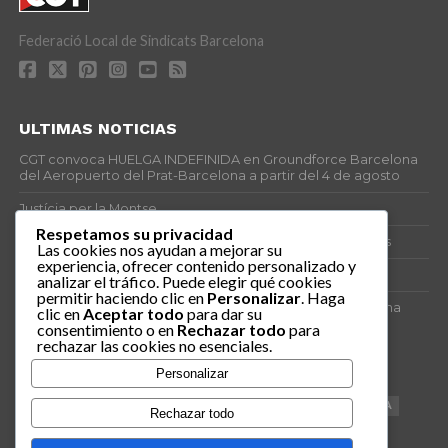
Federació Local de Sindicats Barcelona
ULTIMAS NOTICIAS
CGT convoca HUELGA INDEFINIDA en Groundforce Barcelona
del Aeropuerto del Prat-Barcelona a partir del 4 de agosto
Justícia per la Montse
Respetamos su privacidad
25J – Día Mundial para la Prevención de los Ahogamientos
Las cookies nos ayudan a mejorar su
experiencia, ofrecer contenido personalizado y
ERE encubierto en H&M Concentrix
analizar el tráfico. Puede elegir qué cookies
permitir haciendo clic en
Personalizar
. Haga
Actes centrals 90 aniversari revolució social 1936. Programa
clic en
Aceptar todo
para dar su
central i per dies. Materials de venda.
consentimiento o en
Rechazar todo
para
rechazar las cookies no esenciales.
TAGS
Personalizar
VAGA
TELEMARKETING
NETEJA
DRETS
CONFERENCIA
Rechazar todo
DOCUMENTAL
SANITAT
CATSALUT
061
ANTI-MWC