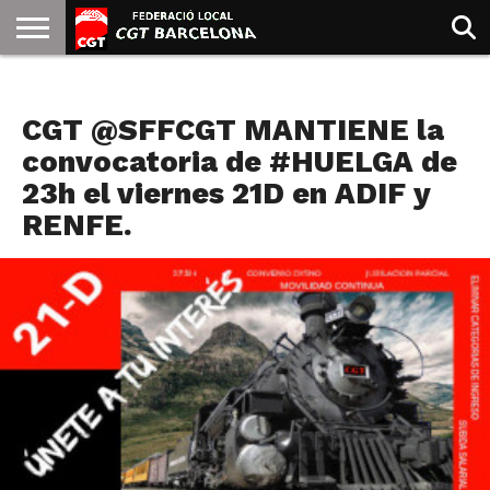
INICIO
QUIENES
SINDICATOS
SOCIAL
JURIDICA/GUIAS
PRENSA Y
FORMACIÓN
BIBLIOTECA
RECURSOS
ES
NOTICIAS
SOMOS
COMUNICACIÓN
EMMA
CGT @SFFCGT MANTIENE la
GOLDMAN
convocatoria de #HUELGA de
23h el viernes 21D en ADIF y
RENFE.