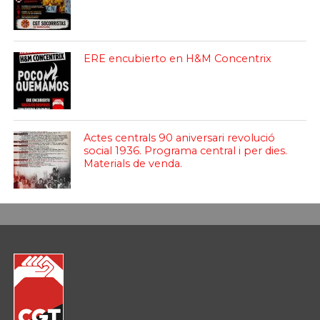
ERE encubierto en H&M Concentrix
Actes centrals 90 aniversari revolució
social 1936. Programa central i per dies.
Materials de venda.