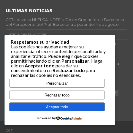
ULTIMAS NOTICIAS
CGT convoca HUELGA INDEFINIDA en Groundforce Barcelona
del Aeropuerto del Prat-Barcelona a partir del 4 de agosto
Justícia per la Montse
Respetamos su privacidad
25J – Día Mundial para la Prevención de los Ahogamientos
Las cookies nos ayudan a mejorar su
experiencia, ofrecer contenido personalizado y
ERE encubierto en H&M Concentrix
analizar el tráfico. Puede elegir qué cookies
permitir haciendo clic en
Personalizar
. Haga
Actes centrals 90 aniversari revolució social 1936. Programa
clic en
Aceptar todo
para dar su
central i per dies. Materials de venda.
consentimiento o en
Rechazar todo
para
rechazar las cookies no esenciales.
TAGS
Personalizar
VAGA
TELEMARKETING
NETEJA
DRETS
CONFERENCIA
Rechazar todo
DOCUMENTAL
SANITAT
CATSALUT
061
ANTI-MWC
Aceptar todo
Powered by
CGT