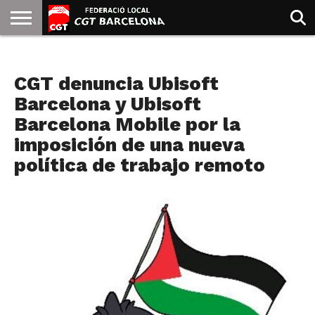
INICIO
QUIENES
SINDICATOS
SOCIAL
JURIDICA/GUIAS
PRENSA Y
FORMACIÓN
BIBLIOTECA
RECURSOS
ES
ESPECTACULOS
SOMOS
COMUNICACIÓN
EMMA
CGT denuncia Ubisoft
GOLDMAN
Barcelona y Ubisoft
Barcelona Mobile por la
imposición de una nueva
política de trabajo remoto