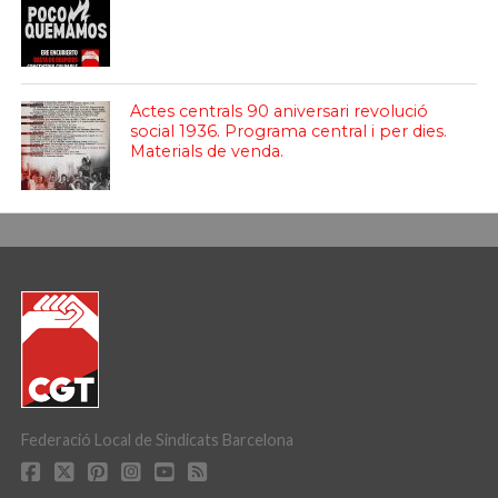
Actes centrals 90 aniversari revolució
social 1936. Programa central i per dies.
Materials de venda.
Federació Local de Sindicats Barcelona