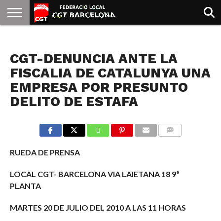
INICIO
QUIENES
SINDICATOS
SOCIAL
JURIDICA/GUIAS
PRENSA Y
FORMACIÓN
BIBLIOTECA
RECURSOS
ES
NOTICIAS
SOMOS
COMUNICACIÓN
EMMA
CGT-DENUNCIA ANTE LA
GOLDMAN
FISCALIA DE CATALUNYA UNA
EMPRESA POR PRESUNTO
DELITO DE ESTAFA
COMMENTS
RUEDA DE PRENSA
LOCAL CGT- BARCELONA VIA LAIETANA 18 9ª
PLANTA
MARTES 20 DE JULIO DEL 2010 A LAS 11 HORAS