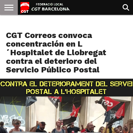
INICIO
QUIENES
SINDICATOS
SOCIAL
JURIDICA/GUIAS
PRENSA Y
FORMACIÓN
BIBLIOTECA
RECURSOS
ES
NOTICIAS
SOMOS
COMUNICACIÓN
EMMA
CGT Correos convoca
GOLDMAN
concentración en L
´Hospitalet de Llobregat
contra el deterioro del
Servicio Público Postal