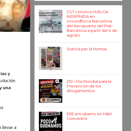
CGT convoca HUELGA
INDEFINIDA en
Groundforce Barcelona
del Aeropuerto del Prat-
Barcelona a partir del 4 de
agosto
Justícia per la Montse
ías y
esolución
25J – Día Mundial para la
Prevención de los
y una
Ahogamientos
os
ERE encubierto en H&M
Concentrix
llevar a