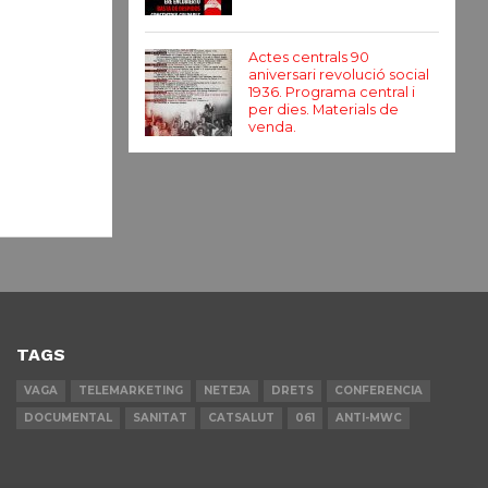
Actes centrals 90
aniversari revolució social
1936. Programa central i
per dies. Materials de
venda.
TAGS
VAGA
TELEMARKETING
NETEJA
DRETS
CONFERENCIA
DOCUMENTAL
SANITAT
CATSALUT
061
ANTI-MWC