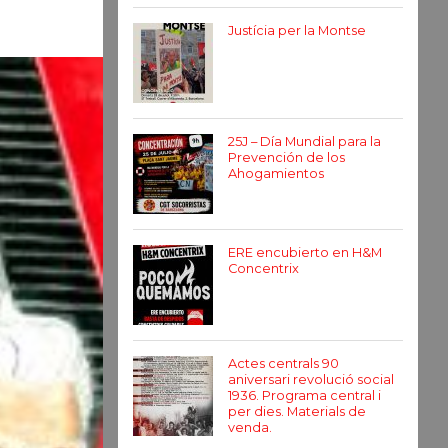
Justícia per la Montse
25J – Día Mundial para la
Prevención de los
Ahogamientos
ERE encubierto en H&M
Concentrix
Actes centrals 90
aniversari revolució social
1936. Programa central i
per dies. Materials de
venda.