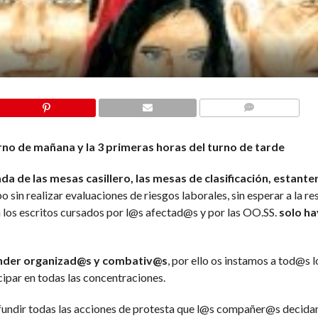
COMMENTS
urno de mañana y la 3 primeras horas del turno de tarde
a de las mesas casillero, las mesas de clasificación, estanter
o sin realizar evaluaciones de riesgos laborales, sin esperar a la r
 a los escritos cursados por l@s afectad@s y por las OO.SS.
solo ha
nder organizad@s y combativ@s
, por ello os instamos a tod@s l
cipar en todas las concentraciones.
ndir todas las acciones de protesta que l@s compañer@s decidan 