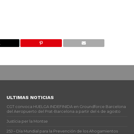
ULTIMAS NOTICIAS
CGT convoca HUELGA INDEFINIDA en Groundforce Barcelona
del Aeropuerto del Prat-Barcelona a partir del 4 de agosto
Justícia per la Montse
25J – Día Mundial para la Prevención de los Ahogamientos