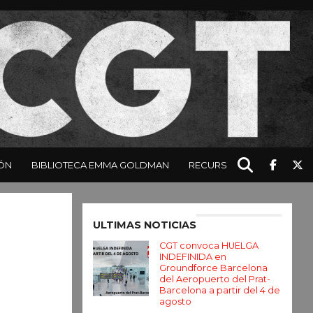
ÓN
BIBLIOTECA EMMA GOLDMAN
RECURSOS
Enter ad code here
ULTIMAS NOTICIAS
CGT convoca HUELGA
INDEFINIDA en
Groundforce Barcelona
del Aeropuerto del Prat-
Barcelona a partir del 4 de
agosto