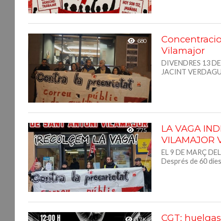
Concentracio
680
Vilamajor
DIVENDRES 13 DE
JACINT VERDAGUER 
LA VAGA IND
775
VILAMAJOR 
EL 9 DE MARÇ DE
Després de 60 dies 
CGT: huelgas e
3.7K