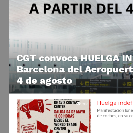
CGT convoca HUELGA IN
Barcelona del Aeropuerto
4 de agosto
Huelga indefi
762
Manifestación lune
de coches, en su ce