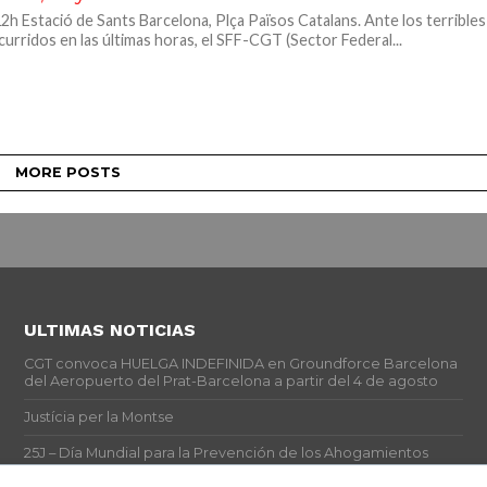
h Estació de Sants Barcelona, Plça Països Catalans. Ante los terribles
urridos en las últimas horas, el SFF-CGT (Sector Federal...
MORE POSTS
ULTIMAS NOTICIAS
CGT convoca HUELGA INDEFINIDA en Groundforce Barcelona
del Aeropuerto del Prat-Barcelona a partir del 4 de agosto
Justícia per la Montse
25J – Día Mundial para la Prevención de los Ahogamientos