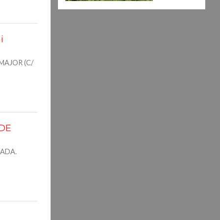
i
MAJOR (C/
 DE
NADA.