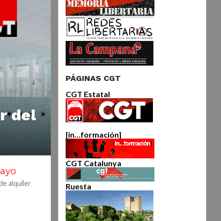
PÁGINAS CGT
CGT Estatal
r del
[in…formación]
CGT Catalunya
mayo
e alquiler
Ruesta