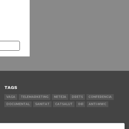
TAGS
VAGA
TELEMARKETING
NETEJA
DRETS
CONFERENCIA
DOCUMENTAL
SANITAT
CATSALUT
061
ANTI-MWC