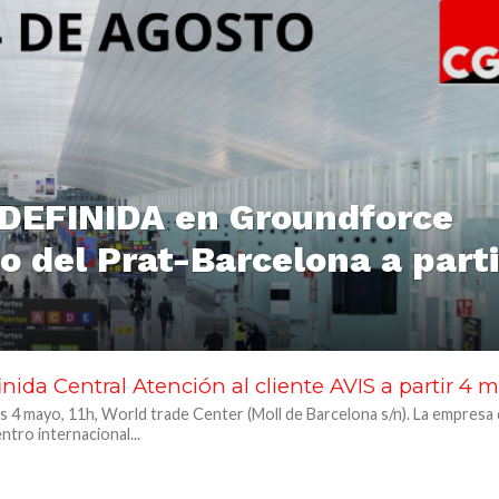
DEFINIDA en Groundforce
 del Prat-Barcelona a parti
nida Central Atención al cliente AVIS a partir 4 
s 4 mayo, 11h, World trade Center (Moll de Barcelona s/n). La empresa d
ntro internacional...