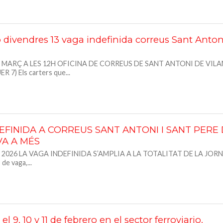
 divendres 13 vaga indefinida correus Sant Anton
 MARÇ A LES 12H OFICINA DE CORREUS DE SANT ANTONI DE VILA
7) Els carters que...
EFINIDA A CORREUS SANT ANTONI I SANT PERE
VA A MÉS
L 2026 LA VAGA INDEFINIDA S’AMPLIA A LA TOTALITAT DE LA JOR
de vaga,...
l 9, 10 y 11 de febrero en el sector ferroviario.