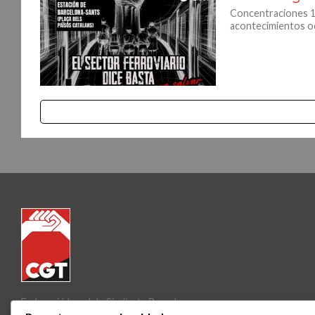
Concentraciones 12
acontecimientos oc
Federació Local de Sindicats Barcelona