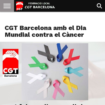
INICIO
QUIENES
SINDICATOS
SOCIAL
JURIDICA/GUIAS
PRENSA Y
FORMACIÓN
BIBLIOTECA
RECURSOS
ES
NOTICIAS
SOMOS
COMUNICACIÓN
EMMA
CGT Barcelona amb el Dia
GOLDMAN
Mundial contra el Càncer