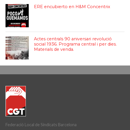
ERE encubierto en H&M Concentrix
Actes centrals 90 aniversari revolució
social 1936. Programa central i per dies.
Materials de venda.
Federació Local de Sindicats Barcelona