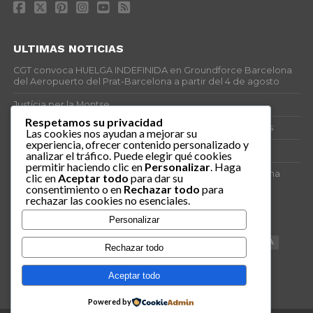
ULTIMAS NOTICIAS
CGT convoca HUELGA INDEFINIDA en Groundforce Barcelona
del Aeropuerto del Prat-Barcelona a partir del 4 de agosto
Justícia per la Montse
Respetamos su privacidad
25J – Día Mundial para la Prevención de los Ahogamientos
Las cookies nos ayudan a mejorar su
experiencia, ofrecer contenido personalizado y
ERE encubierto en H&M Concentrix
analizar el tráfico. Puede elegir qué cookies
permitir haciendo clic en
Personalizar
. Haga
Actes centrals 90 aniversari revolució social 1936. Programa
clic en
Aceptar todo
para dar su
central i per dies. Materials de venda.
consentimiento o en
Rechazar todo
para
rechazar las cookies no esenciales.
TAGS
Personalizar
VAGA
TELEMARKETING
NETEJA
DRETS
CONFERENCIA
Rechazar todo
DOCUMENTAL
SANITAT
CATSALUT
061
ANTI-MWC
Aceptar todo
Powered by