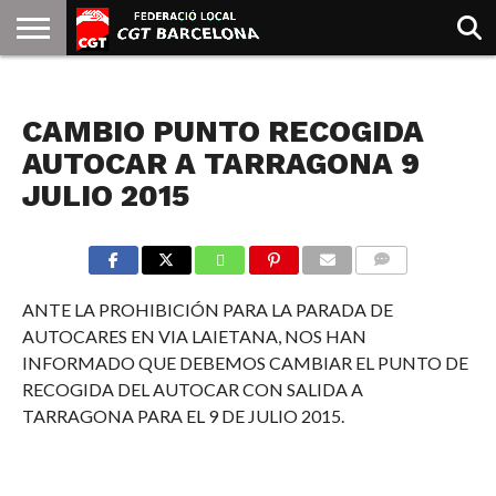
INICIO
QUIENES
SINDICATOS
SOCIAL
JURIDICA/GUIAS
PRENSA Y
FORMACIÓN
BIBLIOTECA
RECURSOS
ES
NOTICIAS
SOMOS
COMUNICACIÓN
EMMA
CAMBIO PUNTO RECOGIDA
GOLDMAN
AUTOCAR A TARRAGONA 9
JULIO 2015
COMMENTS
ANTE LA PROHIBICIÓN PARA LA PARADA DE
AUTOCARES EN VIA LAIETANA, NOS HAN
INFORMADO QUE DEBEMOS CAMBIAR EL PUNTO DE
RECOGIDA DEL AUTOCAR CON SALIDA A
TARRAGONA PARA EL 9 DE JULIO 2015.