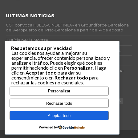
ULTIMAS NOTICIAS
CGT convoca HUELGA INDEFINIDA en Groundforce Barcelona
del Aeropuerto del Prat-Barcelona a partir del 4 de agosto
Justícia per la Montse
Respetamos su privacidad
25J – Día Mundial para la Prevención de los Ahogamientos
Las cookies nos ayudan a mejorar su
experiencia, ofrecer contenido personalizado y
ERE encubierto en H&M Concentrix
analizar el tráfico. Puede elegir qué cookies
permitir haciendo clic en
Personalizar
. Haga
Actes centrals 90 aniversari revolució social 1936. Programa
clic en
Aceptar todo
para dar su
central i per dies. Materials de venda.
consentimiento o en
Rechazar todo
para
rechazar las cookies no esenciales.
TAGS
Personalizar
VAGA
TELEMARKETING
NETEJA
DRETS
CONFERENCIA
Rechazar todo
DOCUMENTAL
SANITAT
CATSALUT
061
ANTI-MWC
Aceptar todo
Powered by