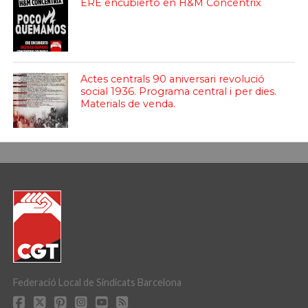
ERE encubierto en H&M Concentrix
Actes centrals 90 aniversari revolució
social 1936. Programa central i per dies.
Materials de venda.
Federació Local de Sindicats Barcelona