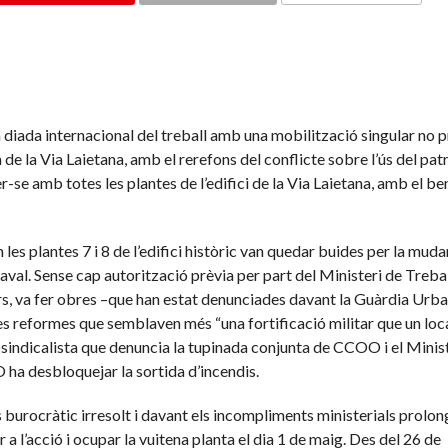
COMMENTS
diada internacional del treball amb una mobilització singular no p
 de la Via Laietana, amb el rerefons del conflicte sobre l’ús del pa
-se amb totes les plantes de l’edifici de la Via Laietana, amb el be
les plantes 7 i 8 de l’edifici històric van quedar buides per la muda
aval. Sense cap autorització prèvia per part del Ministeri de Tre
s, va fer obres –que han estat denunciades davant la Guàrdia Urba
es reformes que semblaven més “una fortificació militar que un loc
osindicalista que denuncia la tupinada conjunta de CCOO i el Minis
 ha desbloquejar la sortida d’incendis.
 burocràtic irresolt i davant els incompliments ministerials prolong
a l’acció i ocupar la vuitena planta el dia 1 de maig. Des del 26 de