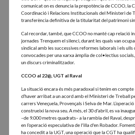
comunicat on es denuncia la prepotència de CCOO, la C
Coordinació i Relacions Institucionals del Ministeri de T
transferència definitiva de la titularitat del patrimoni 
Cal recordar, també, que CCOO no manté cap relació in
jornades Trenquem el silenci, durant les quals van ocup
sindical amb les successives reformes laborals i els ulls 
convocades per una xarxa àmplia de col•lectius socials
un discurs criminalitzador.
CCOO al 22@, UGT al Raval
La situació encara és més paradoxal si tenim en compte
d’haver arribat a un acord amb el Ministeri de Treball per
carrers Veneçuela, Provençals i Selva de Mar. L’operaci
construeixi la nova seu. A més, el 30 d'abril, es va inau
–de 9.000 metres quadrats– a la rambla del Raval, desp
en l’operació especulativa de l'illa d'en Robador. Foment
ha concedit a la UGT, una operació que la CGT ha qualif