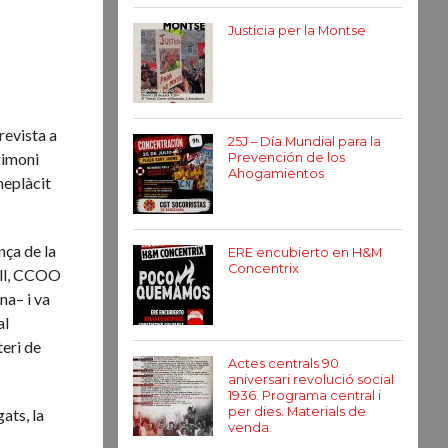
Justícia per la Montse
revista a
25J – Día Mundial para la
trimoni
Prevención de los
Ahogamientos
neplàcit
nça de la
ERE encubierto en H&M
Concentrix
ball, CCOO
na– i va
al
teri de
Actes centrals 90
aniversari revolució social
1936. Programa central i
per dies. Materials de
ats, la
venda.