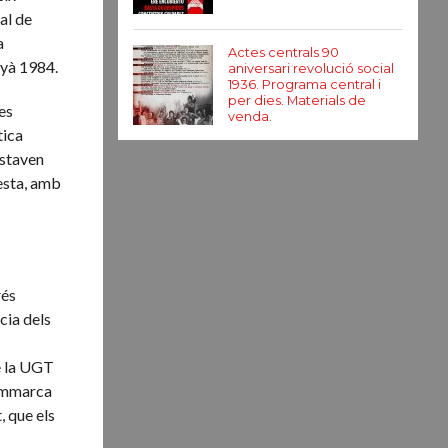
al de
a
Actes centrals 90
nyà 1984.
aniversari revolució social
1936. Programa central i
per dies. Materials de
es
venda.
tica
estaven
esta, amb
rés
cia dels
de la UGT
’emmarca
, que els