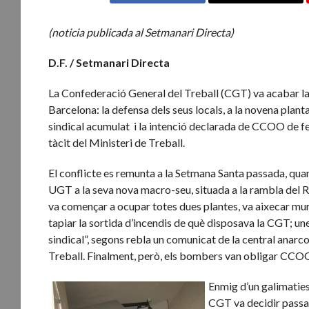
(noticia publicada al Setmanari Directa)
D.F. / Setmanari Directa
La Confederació General del Treball (CGT) va acabar la 
Barcelona: la defensa dels seus locals, a la novena planta
sindical acumulat i la intenció declarada de CCOO de fer
tàcit del Ministeri de Treball.
El conflicte es remunta a la Setmana Santa passada, quan 
UGT a la seva nova macro-seu, situada a la rambla del R
va començar a ocupar totes dues plantes, va aixecar mur
tapiar la sortida d’incendis de què disposava la CGT; un
sindical”, segons rebla un comunicat de la central anarc
Treball. Finalment, però, els bombers van obligar CCOO
Enmig d’un galimaties
CGT va decidir passar 