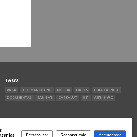
TAGS
VAGA
TELEMARKETING
NETEJA
DRETS
CONFERENCIA
DOCUMENTAL
SANITAT
CATSALUT
061
ANTI-MWC
s
zar las
Personalizar
Rechazar todo
Aceptar todo