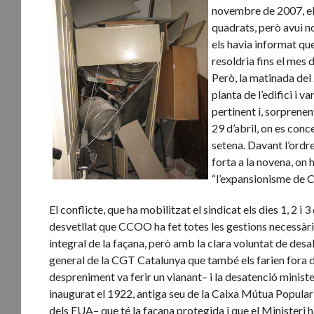
novembre de 2007, el
quadrats, però avui no
els havia informat que
resoldria fins el mes
Però, la matinada del
planta de l’edifici i
pertinent i, sorprenen
29 d’abril, on es conc
setena. Davant l’ordre
forta a la novena, on 
“l’expansionisme de
El conflicte, que ha mobilitzat el sindicat els dies 1, 2 i 
desvetllat que CCOO ha fet totes les gestions necessàrie
integral de la façana, però amb la clara voluntat de desa
general de la CGT Catalunya que també els farien fora de
despreniment va ferir un vianant– i la desatenció minist
inaugurat el 1922, antiga seu de la Caixa Mútua Popular 
dels EUA– que té la façana protegida i que el Ministeri 