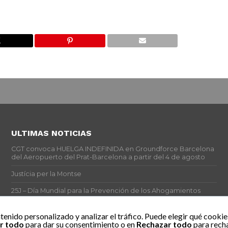
ULTIMAS NOTICIAS
CGT convoca HUELGA INDEFINIDA en Groundforce Barcelona
del Aeropuerto del Prat-Barcelona a partir del 4 de agosto
Justícia per la Montse
25J – Día Mundial para la Prevención de los Ahogamientos
ERE encubierto en H&M Concentrix
tenido personalizado y analizar el tráfico. Puede elegir qué cookie
r todo
para dar su consentimiento o en
Rechazar todo
para recha
Actes centrals 90 aniversari revolució social 1936. Programa