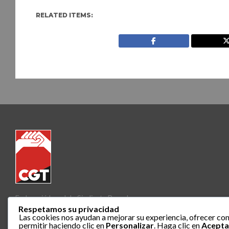
RELATED ITEMS:
Federació Local de Sindicats Barcelona
Respetamos su privacidad
Las cookies nos ayudan a mejorar su experiencia, ofrecer con
permitir haciendo clic en
Personalizar
. Haga clic en
Acepta