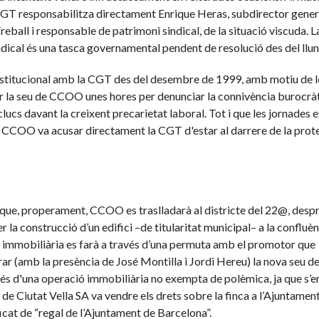
GT responsabilitza directament Enrique Heras, subdirector gener
reball i responsable de patrimoni sindical, de la situació viscuda. L
sindical és una tasca governamental pendent de resolució des del llu
stitucional amb la CGT des del desembre de 1999, amb motiu de l
ar la seu de CCOO unes hores per denunciar la connivència burocrà
clucs davant la creixent precarietat laboral. Tot i que les jornades 
, CCOO va acusar directament la CGT d'estar al darrere de la prot
 que, properament, CCOO es traslladarà al districte del 22@, desp
 la construcció d’un edifici –de titularitat municipal– a la confluèn
ó immobiliària es farà a través d’una permuta amb el promotor que
gurar (amb la presència de José Montilla i Jordi Hereu) la nova seu 
rés d'una operació immobiliària no exempta de polèmica, ja que s
 de Ciutat Vella SA va vendre els drets sobre la finca a l’Ajuntament
icat de “regal de l’Ajuntament de Barcelona”.