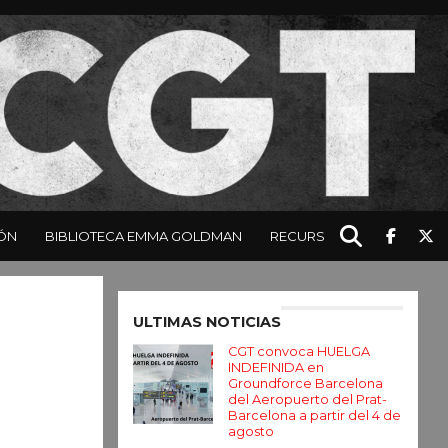
ÓN
BIBLIOTECA EMMA GOLDMAN
RECURSOS
Enter ad code here
ULTIMAS NOTICIAS
CGT convoca HUELGA
INDEFINIDA en
Groundforce Barcelona
del Aeropuerto del Prat-
Barcelona a partir del 4 de
agosto