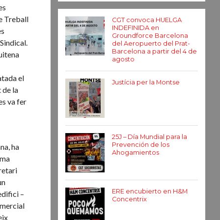
es
e Treball
CGT convoca HUELGA
INDEFINIDA en
es
Groundforce Barcelona
Sindical.
del Aeropuerto del Prat-
Barcelona a partir del 4 de
uitena
agosto
atada el
Justícia per la Montse
 de la
es va fer
25J – Día Mundial para la
Prevención de los
ana, ha
Ahogamientos
orma
retari
un
ERE encubierto en H&M
difici –
Concentrix
omercial
eix