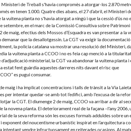
 Ministeri de Treball s'havia compromès a atorgar-los 2.870 metr
més en tenen 1.000. Quatre dies abans, el 27 d’abril, el Ministeri d
 la vuitena planta no s'havia atorgat a ningú i que la cessió d’ús no 
 de setembre, en el marc de la Comissió Consultiva sobre Patrimoni 
 2 de maig, efectius dels Mossos d’Esquadra es van presentar a la v
 van demanar que la desallotgessin. La CGT va exigir la documentació
tment, la policia catalana va mostrar una resolució del Ministeri, d
edia la vuitena planta a CCOO i no es feia cap menció a la titularitat
 d’adjudicació ministerial, la CGT va abandonar la vuitena planta i 
ha estat fent guàrdia aquestes darreres nits davant el risc que
 CCOO” es pugui consumar.
3 de maig i ha implicat concentracions i talls de trànsit a la Via Laiet
s per intentar quedar-se amb tot l’edifici, amb l'excusa de la ref
llotjar la CGT. El diumenge 2 de maig, CCOO va arribar a dir al sec
 la novena planta. El deteriorament real de la façana –l'any 2006, 
erial de la seva reforma són les excuses formals adduïdes sobre un e
i exponent del noucentisme urbanístic inspirat en l’arquitectura c
ha intentant vendre infructuosament en reiterades ocasions. Al mat