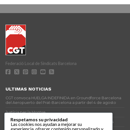
Federació Local de Sindicats Barcelona
ULTIMAS NOTICIAS
CGT convoca HUELGA INDEFINIDA en Groundforce Barcelona
del Aeropuerto del Prat-Barcelona a partir del 4 de agosto
Justícia per la Montse
Respetamos su privacidad
25J – Día Mundial para la Prevención de los Ahogamientos
Las cookies nos ayudan a mejorar su
experiencia, ofrecer contenido personalizado y