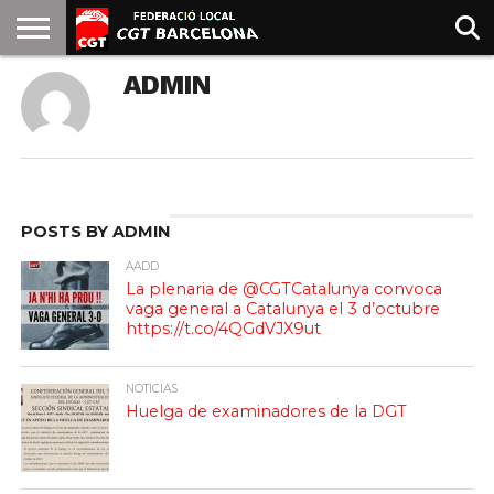
INICIO
ADMIN
QUIENES
SINDICATOS
SOCIAL
JURIDICA/GUIAS
PRENSA Y
FORMACIÓN
BIBLIOTECA
RECURSOS
ES
SOMOS
COMUNICACIÓN
EMMA
GOLDMAN
POSTS BY ADMIN
AADD
La plenaria de @CGTCatalunya convoca
vaga general a Catalunya el 3 d’octubre
https://t.co/4QGdVJX9ut
NOTICIAS
Huelga de examinadores de la DGT