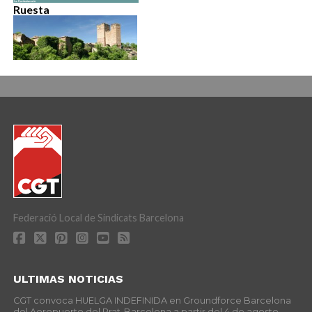
Ruesta
Federació Local de Sindicats Barcelona
ULTIMAS NOTICIAS
CGT convoca HUELGA INDEFINIDA en Groundforce Barcelona
del Aeropuerto del Prat-Barcelona a partir del 4 de agosto