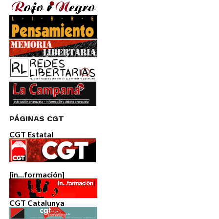
PÁGINAS CGT
CGT Estatal
[in…formación]
CGT Catalunya