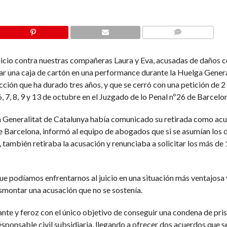
COMMENTS
juicio contra nuestras compañeras Laura y Eva, acusadas de daños 
r una caja de cartón en una performance durante la Huelga Genera
ión que ha durado tres años, y que se cerró con una petición de 2
6, 7, 8, 9 y 13 de octubre en el Juzgado de lo Penal nº26 de Barcelo
 la Generalitat de Catalunya había comunicado su retirada como ac
de Barcelona, informó al equipo de abogados que si se asumían los
, también retiraba la acusación y renunciaba a solicitar los más de
e podíamos enfrentarnos al juicio en una situación más ventajosa 
smontar una acusación que no se sostenía.
rante y feroz con el único objetivo de conseguir una condena de pri
onsable civil subsidiaria, llegando a ofrecer dos acuerdos que s