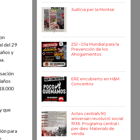
Justícia per la Montse
con
l del 29
25J – Día Mundial para la
Prevención de los
 años y
Ahogamientos
na.
usación
ERE encubierto en H&M
 daños
Concentrix
 18.000
y que
Actes centrals 90
aniversari revolució social
1936. Programa central i
per dies. Materials de
sión para
venda.
e