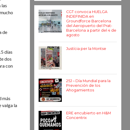
 las
 “mucho
CGT convoca HUELGA
INDEFINIDA en
Groundforce Barcelona
del Aeropuerto del Prat-
Barcelona a partir del 4 de
a de
agosto
Justícia per la Montse
15 días
nte dos
ara con
25J – Día Mundial para la
Prevención de los
Ahogamientos
ad más
 valga la
ERE encubierto en H&M
Concentrix