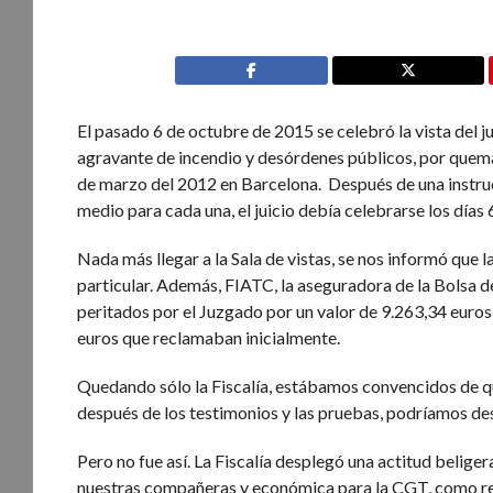
El pasado 6 de octubre de 2015 se celebró la vista del 
agravante de incendio y desórdenes públicos, por quema
de marzo del 2012 en Barcelona. Después de una instrucc
medio para cada una, el juicio debía celebrarse los días 
Nada más llegar a la Sala de vistas, se nos informó que
particular. Además, FIATC, la aseguradora de la Bolsa 
peritados por el Juzgado por un valor de 9.263,34 euros
euros que reclamaban inicialmente.
Quedando sólo la Fiscalía, estábamos convencidos de qu
después de los testimonios y las pruebas, podríamos de
Pero no fue así. La Fiscalía desplegó una actitud belige
nuestras compañeras y económica para la CGT, como resp