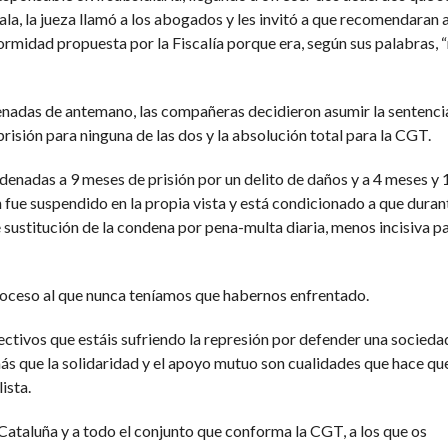
ala, la jueza llamó a los abogados y les invitó a que recomendaran a
rmidad propuesta por la Fiscalía porque era, según sus palabras,
denadas de antemano, las compañeras decidieron asumir la sentenci
isión para ninguna de las dos y la absolución total para la CGT.
denadas a 9 meses de prisión por un delito de daños y a 4 meses y 
n fue suspendido en la propia vista y está condicionado a que dura
e sustitución de la condena por pena-multa diaria, menos incisiva p
proceso al que nunca teníamos que habernos enfrentado.
olectivos que estáis sufriendo la represión por defender una socied
ás que la solidaridad y el apoyo mutuo son cualidades que hace que
ista.
Cataluña y a todo el conjunto que conforma la CGT, a los que os