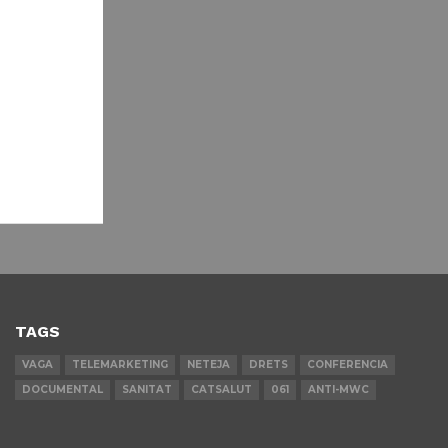
TAGS
VAGA
TELEMARKETING
NETEJA
DRETS
CONFERENCIA
DOCUMENTAL
SANITAT
CATSALUT
061
ANTI-MWC