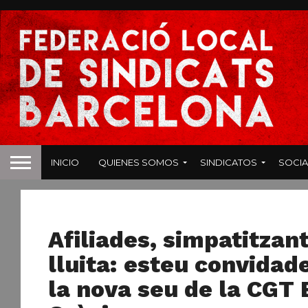
INICIO
QUIENES SOMOS
SINDICATOS
SOCIA
NOTICIAS
Afiliades, simpatitza
lluita: esteu convidad
la nova seu de la CGT 