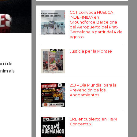
CGT convoca HUELGA
INDEFINIDA en
Groundforce Barcelona
del Aeropuerto del Prat-
Barcelona a partir del 4 de
agosto
Justícia per la Montse
arri de
enim als
25J – Día Mundial para la
Prevención de los
Ahogamientos
ERE encubierto en H&M
Concentrix