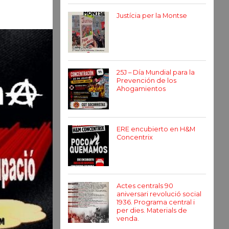
Justícia per la Montse
25J – Día Mundial para la
Prevención de los
Ahogamientos
ERE encubierto en H&M
Concentrix
Actes centrals 90
aniversari revolució social
1936. Programa central i
per dies. Materials de
venda.