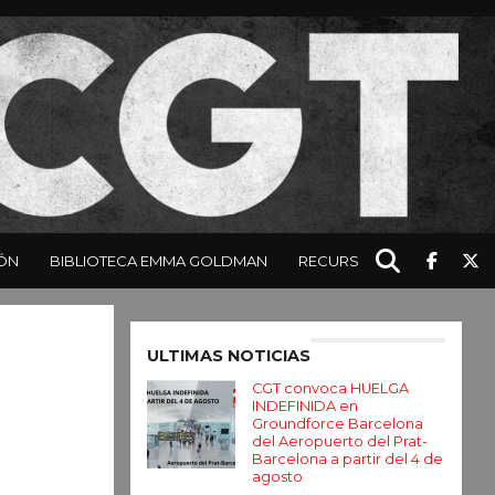
ÓN
BIBLIOTECA EMMA GOLDMAN
RECURSOS
Enter ad code here
ULTIMAS NOTICIAS
CGT convoca HUELGA
INDEFINIDA en
Groundforce Barcelona
del Aeropuerto del Prat-
Barcelona a partir del 4 de
agosto