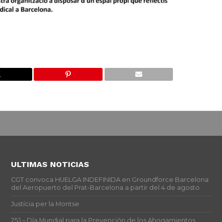
ULTIMAS NOTICIAS
CGT convoca HUELGA INDEFINIDA en Groundforce Barcelona
del Aeropuerto del Prat-Barcelona a partir del 4 de agosto
Justícia per la Montse
25J – Día Mundial para la Prevención de los Ahogamientos