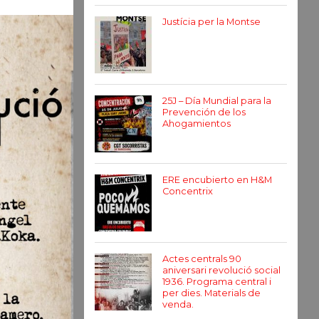
Justícia per la Montse
25J – Día Mundial para la
Prevención de los
Ahogamientos
ERE encubierto en H&M
Concentrix
Actes centrals 90
aniversari revolució social
1936. Programa central i
per dies. Materials de
venda.