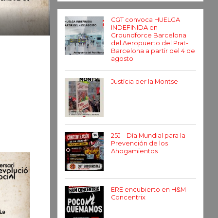
CGT convoca HUELGA
INDEFINIDA en
Groundforce Barcelona
del Aeropuerto del Prat-
Barcelona a partir del 4 de
agosto
Justícia per la Montse
25J – Día Mundial para la
Prevención de los
Ahogamientos
ERE encubierto en H&M
Concentrix