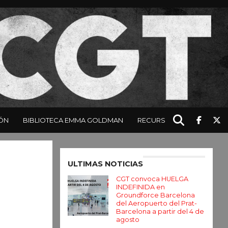
ÓN
BIBLIOTECA EMMA GOLDMAN
RECURSOS
Enter ad code here
ULTIMAS NOTICIAS
CGT convoca HUELGA
INDEFINIDA en
Groundforce Barcelona
del Aeropuerto del Prat-
Barcelona a partir del 4 de
agosto