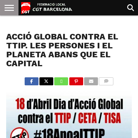
INICIO
QUIENES
SINDICATOS
SOCIAL
JURIDICA/GUIAS
PRENSA Y
FORMACIÓN
BIBLIOTECA
RECURSOS
ES
NOTICIAS
SOMOS
COMUNICACIÓN
EMMA
ACCIÓ GLOBAL CONTRA EL
GOLDMAN
TTIP. LES PERSONES I EL
PLANETA ABANS QUE EL
CAPITAL
COMMENTS