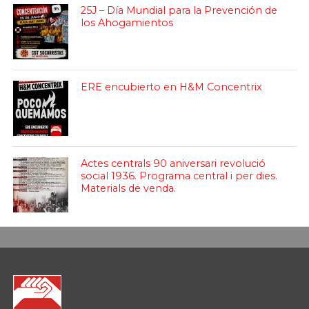
25J – Día Mundial para la Prevención de
los Ahogamientos
ERE encubierto en H&M Concentrix
Actes centrals 90 aniversari revolució
social 1936. Programa central i per dies.
Materials de venda.