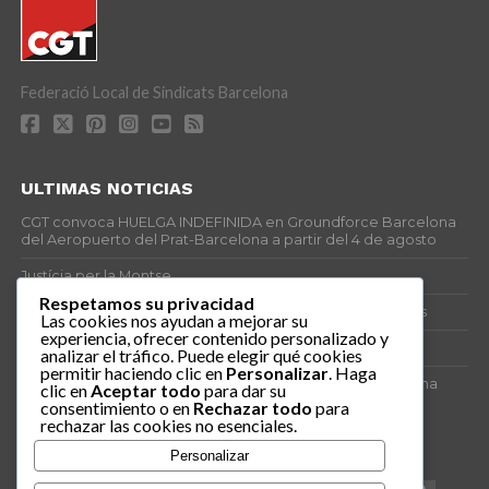
Federació Local de Sindicats Barcelona
ULTIMAS NOTICIAS
CGT convoca HUELGA INDEFINIDA en Groundforce Barcelona
del Aeropuerto del Prat-Barcelona a partir del 4 de agosto
Justícia per la Montse
Respetamos su privacidad
25J – Día Mundial para la Prevención de los Ahogamientos
Las cookies nos ayudan a mejorar su
experiencia, ofrecer contenido personalizado y
ERE encubierto en H&M Concentrix
analizar el tráfico. Puede elegir qué cookies
permitir haciendo clic en
Personalizar
. Haga
Actes centrals 90 aniversari revolució social 1936. Programa
clic en
Aceptar todo
para dar su
central i per dies. Materials de venda.
consentimiento o en
Rechazar todo
para
rechazar las cookies no esenciales.
TAGS
Personalizar