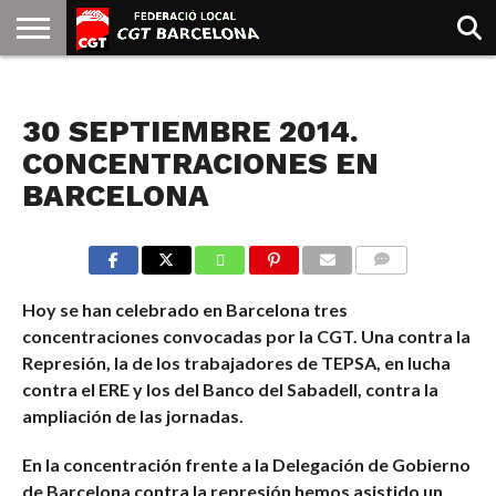
INICIO
QUIENES
SINDICATOS
SOCIAL
JURIDICA/GUIAS
PRENSA Y
FORMACIÓN
BIBLIOTECA
RECURSOS
ES
NOTICIAS
SOMOS
COMUNICACIÓN
EMMA
30 SEPTIEMBRE 2014.
GOLDMAN
CONCENTRACIONES EN
BARCELONA
COMMENTS
Hoy se han celebrado en Barcelona tres
concentraciones convocadas por la CGT. Una contra la
Represión, la de los trabajadores de TEPSA, en lucha
contra el ERE y los del Banco del Sabadell, contra la
ampliación de las jornadas.
En la concentración frente a la Delegación de Gobierno
de Barcelona contra la represión hemos asistido un