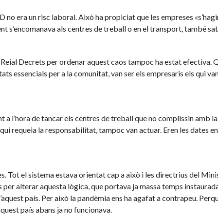
D no era un risc laboral. Això ha propiciat que les empreses «s’hagi
gent s’encomanava als centres de treball o en el transport, també sat
 Reial Decrets per ordenar aquest caos tampoc ha estat efectiva. 
tats essencials per a la comunitat, van ser els empresaris els qui va
t a l’hora de tancar els centres de treball que no complissin amb la
s qui requeia la responsabilitat, tampoc van actuar. Eren les dates e
s. Tot el sistema estava orientat cap a això i les directrius del Mini
s per alterar aquesta lògica, que portava ja massa temps instaurad
d’aquest país. Per això la pandèmia ens ha agafat a contrapeu. Perq
aquest país abans ja no funcionava.