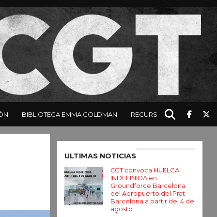
ÓN
BIBLIOTECA EMMA GOLDMAN
RECURSOS
Enter ad code here
ULTIMAS NOTICIAS
CGT convoca HUELGA
INDEFINIDA en
Groundforce Barcelona
del Aeropuerto del Prat-
Barcelona a partir del 4 de
agosto