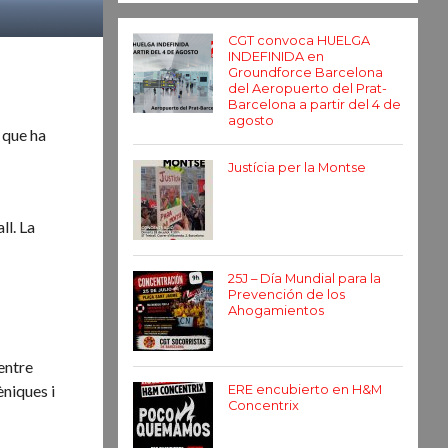
CGT convoca HUELGA
INDEFINIDA en
Groundforce Barcelona
del Aeropuerto del Prat-
Barcelona a partir del 4 de
agosto
l que ha
Justícia per la Montse
ll. La
25J – Día Mundial para la
Prevención de los
Ahogamientos
entre
èniques i
ERE encubierto en H&M
Concentrix