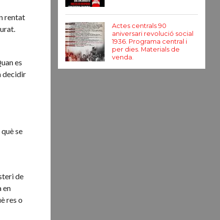
n rentat
Actes centrals 90
urat.
aniversari revolució social
1936. Programa central i
per dies. Materials de
venda.
Quan es
n decidir
n què se
steri de
a en
uè res o