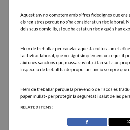
Aquest any no comptem amb xifres fidedignes que ens ajud
els registres perquè no s’ha considerat un risc laboral. 
dels seus domicilis, sí que ha estat un risc a què s’han e
Hem de treballar per canviar aquesta cultura on els diner
l’activitat laboral, que no sigui simplement un requisit p
així unes sancions que, massa sovint, ni tan sols són pro
inspecció de treball ha de proposar sanció sempre que es 
Hem de treballar perquè la prevenció de riscos es traduei
paper mullat- per protegir la seguretat i salut de les per
RELATED ITEMS: