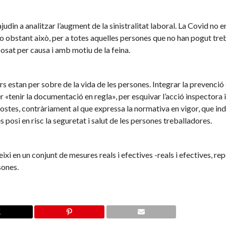
in a analitzar l’augment de la sinistralitat laboral. La Covid no e
No obstant això, per a totes aquelles persones que no han pogut tre
xposat per causa i amb motiu de la feina.
s estan per sobre de la vida de les persones. Integrar la prevenció
er «tenir la documentació en regla», per esquivar l’acció inspectora i
postes, contràriament al que expressa la normativa en vigor, que in
posi en risc la seguretat i salut de les persones treballadores.
xi en un conjunt de mesures reals i efectives -reals i efectives, re
sones.