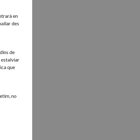
ntrarà en
ballar des
 dins de
 estalviar
dica que
petim, no