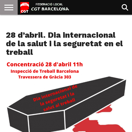
INICIO
QUIENES
SINDICATOS
SOCIAL
JURIDICA/GUIAS
PRENSA Y
FORMACIÓN
BIBLIOTECA
RECURSOS
ES
AGENDA
SOMOS
COMUNICACIÓN
EMMA
28 d’abril. Dia internacional
GOLDMAN
de la salut i la seguretat en el
treball