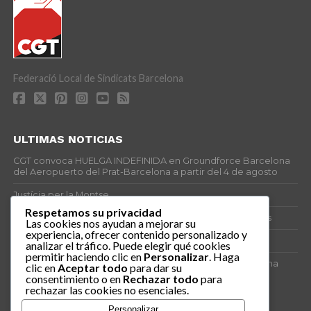
Federació Local de Sindicats Barcelona
ULTIMAS NOTICIAS
CGT convoca HUELGA INDEFINIDA en Groundforce Barcelona
del Aeropuerto del Prat-Barcelona a partir del 4 de agosto
Justícia per la Montse
Respetamos su privacidad
25J – Día Mundial para la Prevención de los Ahogamientos
Las cookies nos ayudan a mejorar su
experiencia, ofrecer contenido personalizado y
ERE encubierto en H&M Concentrix
analizar el tráfico. Puede elegir qué cookies
permitir haciendo clic en
Personalizar
. Haga
Actes centrals 90 aniversari revolució social 1936. Programa
clic en
Aceptar todo
para dar su
central i per dies. Materials de venda.
consentimiento o en
Rechazar todo
para
rechazar las cookies no esenciales.
TAGS
Personalizar