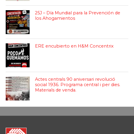
25J – Día Mundial para la Prevención de
los Ahogamientos
ERE encubierto en H&M Concentrix
Actes centrals 90 aniversari revolució
social 1936. Programa central i per dies.
Materials de venda.