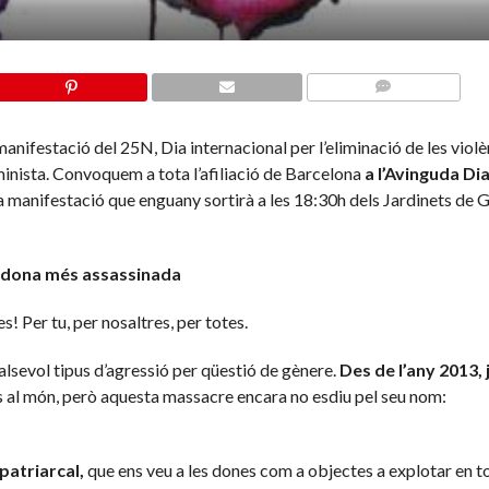
COMMENTS
anifestació del 25N, Dia internacional per l’eliminació de les viol
inista. Convoquem a tota l’afiliació de Barcelona
a l’Avinguda Di
a manifestació que enguany sortirà a les 18:30h dels Jardinets de G
 dona més assassinada
s! Per tu, per nosaltres, per totes.
alsevol tipus d’agressió per qüestió de gènere.
Des de l’any 2013, 
ons al món, però aquesta massacre encara no esdiu pel seu nom:
 patriarcal,
que ens veu a les dones com a objectes a explotar en to