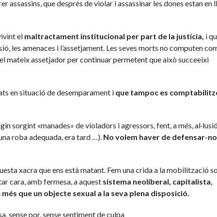
er assassins, que després de violar i assassinar les dones estan en ll
ivint el
maltractament
institucional per part de la justícia,
i q
essió, les amenaces i l’assetjament. Les seves morts no computen co
 el mateix assetjador per continuar permetent que això succeeixi
xats en situació de desemparament i
que tampoc es comptabilitz
n sorgint «manades» de violadors i agressors, fent, a més, al·lusió
a una roba adequada, era tard …).
No volem haver de
defensar-no
sta xacra que ens està matant. Fem una crida a la mobilització soc
lantar cara, amb fermesa, a aquest
sistema neoliberal,
capitalista,
oc més que un
objecte sexual a la seva plena disposició.
sa, sense por, sense sentiment de culpa