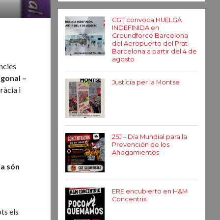
CGT convoca HUELGA
INDEFINIDA en
Groundforce Barcelona
del Aeropuerto del Prat-
Barcelona a partir del 4 de
agosto
ències
agonal –
Justícia per la Montse
ràcia i
25J – Día Mundial para la
Prevención de los
Ahogamientos
ja són
ERE encubierto en H&M
Concentrix
ts els