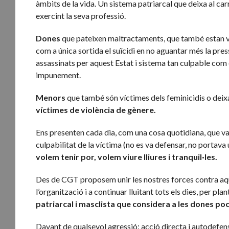
àmbits de la vida. Un sistema patriarcal que deixa al carr
exercint la seva professió.
Dones
que pateixen maltractaments, que també estan v
com a única sortida el suïcidi en no aguantar més la pr
assassinats per aquest Estat i sistema tan culpable com
impunement.
Menors
que també són víctimes dels feminicidis o dei
víctimes de violència de
gènere.
Ens presenten cada dia, com una cosa quotidiana, que vagi
culpabilitat de la víctima (no es va defensar, no portav
volem tenir por, volem viure lliures i tranquil·les.
Des de CGT proposem unir les nostres forces contra aque
l’organització i a continuar lluitant tots els dies, per p
patriarcal i masclista que considera a les dones p
Davant de qualsevol agressió: acció directa i autodefen