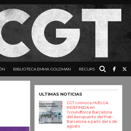
ÓN
BIBLIOTECA EMMA GOLDMAN
RECURSOS
Enter ad code here
ULTIMAS NOTICIAS
CGT convoca HUELGA
INDEFINIDA en
Groundforce Barcelona
del Aeropuerto del Prat-
Barcelona a partir del 4 de
agosto