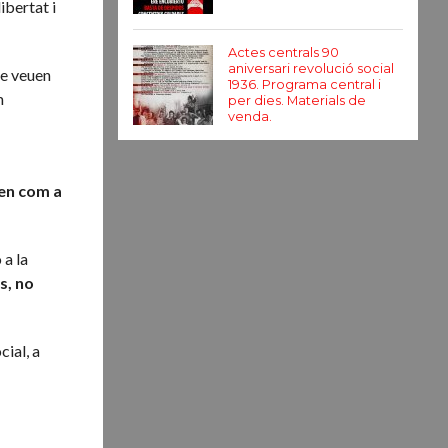
ibertat i
Actes centrals 90
aniversari revolució social
ue veuen
1936. Programa central i
m
per dies. Materials de
venda.
en com a
 a la
s, no
ial, a