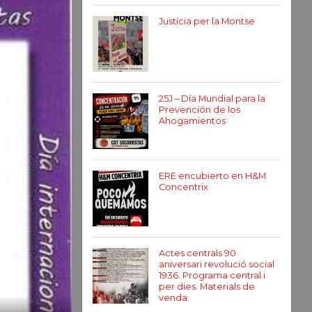
Justícia per la Montse
25J – Día Mundial para la
Prevención de los
Ahogamientos
ERE encubierto en H&M
Concentrix
Actes centrals 90
aniversari revolució social
1936. Programa central i
per dies. Materials de
venda.