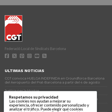
Federació Local de Sindicats Barcelona
ULTIMAS NOTICIAS
CGT convoca HUELGA INDEFINIDA en Groundforce Barcelona
del Aeropuerto del Prat-Barcelona a partir del 4 de agosto
Justícia per la Montse
Respetamos su privacidad
25J – Día Mundial para la Prevención de los Ahogamientos
Las cookies nos ayudan a mejorar su
experiencia, ofrecer contenido personalizado y
ERE encubierto en H&M Concentrix
analizar el tráfico. Puede elegir qué cookies