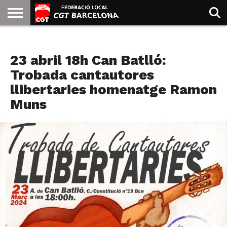
INICIO
QUIENES
SINDICATOS
SOCIAL
JURIDICA/GUIAS
PRENSA Y
FORMACIÓN
BIBLIOTECA
RECURSOS
ES
AGENDA
SOMOS
COMUNICACIÓN
EMMA
23 abril 18h Can Batlló:
GOLDMAN
Trobada cantautores
llibertaries homenatge Ramon
Muns