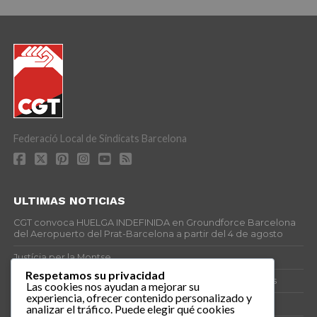
Federació Local de Sindicats Barcelona
ULTIMAS NOTICIAS
CGT convoca HUELGA INDEFINIDA en Groundforce Barcelona
del Aeropuerto del Prat-Barcelona a partir del 4 de agosto
Justícia per la Montse
Respetamos su privacidad
25J – Día Mundial para la Prevención de los Ahogamientos
Las cookies nos ayudan a mejorar su
experiencia, ofrecer contenido personalizado y
ERE encubierto en H&M Concentrix
analizar el tráfico. Puede elegir qué cookies