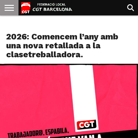
INICIO
QUIENES
SINDICATOS
SOCIAL
JURIDICA/GUIAS
PRENSA Y
FORMACIÓN
BIBLIOTECA
RECURSOS
ES
NOTICIAS
SOMOS
COMUNICACIÓN
EMMA
2026: Comencem l’any amb
GOLDMAN
una nova retallada a la
clasetreballadora.