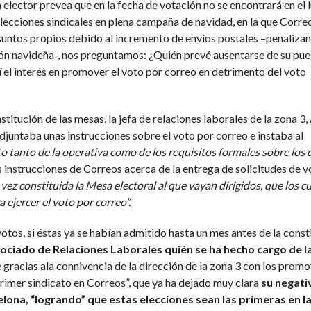
elector prevea que en la fecha de votación no se encontrará en el 
 elecciones sindicales en plena campaña de navidad, en la que Corre
suntos propios debido al incremento de envíos postales –penaliza
ación navideña-, nos preguntamos: ¿Quién prevé ausentarse de su pu
í el interés en promover el voto por correo en detrimento del voto
stitución de las mesas, la jefa de relaciones laborales de la zona 3
adjuntaba unas instrucciones sobre el voto por correo e instaba al
 tanto de la operativa como de los requisitos formales sobre los 
as instrucciones de Correos acerca de la entrega de solicitudes de
 vez constituida la Mesa electoral al que
vayan dirigidos, que los c
 ejercer el voto por correo”.
votos, si éstas ya se habían admitido hasta un mes antes de la const
gociado de Relaciones
Laborales quién se ha hecho cargo de l
e gracias ala connivencia de la dirección de la zona 3 con los prom
imer sindicato en Correos”, que ya ha dejado muy clara
su negati
elona, “logrando” que estas elecciones sean las primeras en l