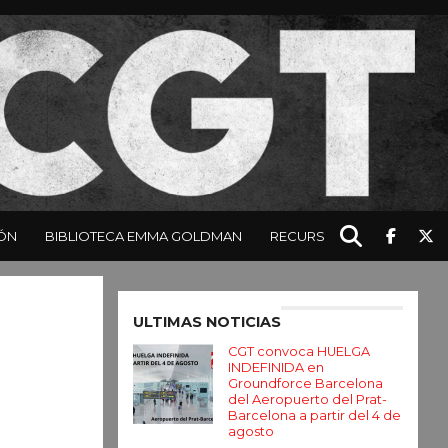
ÓN
BIBLIOTECA EMMA GOLDMAN
RECURSOS
Enter ad code here
ULTIMAS NOTICIAS
CGT convoca HUELGA
INDEFINIDA en
Groundforce Barcelona
del Aeropuerto del Prat-
Barcelona a partir del 4 de
agosto