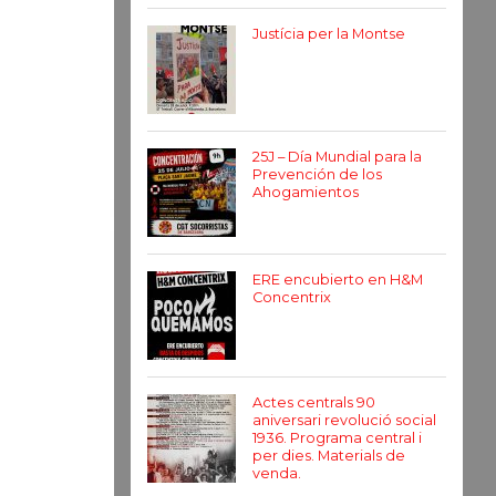
Justícia per la Montse
25J – Día Mundial para la
Prevención de los
Ahogamientos
ERE encubierto en H&M
Concentrix
Actes centrals 90
aniversari revolució social
1936. Programa central i
per dies. Materials de
venda.