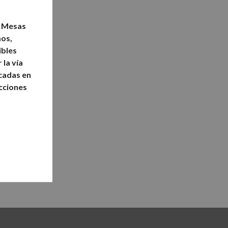
s Mesas
mos,
ibles
 la vía
icadas en
ecciones