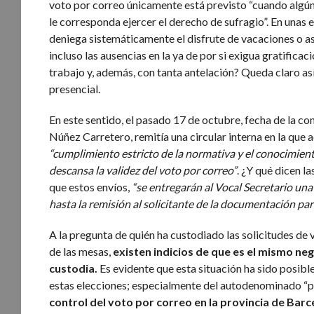
voto por correo únicamente está previsto “cuando algún 
le corresponda ejercer el derecho de sufragio”. En unas
deniega sistemáticamente el disfrute de vacaciones o a
incluso las ausencias en la ya de por si exigua gratific
trabajo y, además, con tanta antelación? Queda claro as
presencial.
En este sentido, el pasado 17 de octubre, fecha de la con
Núñez Carretero, remitía una circular interna en la que 
“cumplimiento estricto de la normativa y el
conocimiento
descansa la validez del voto por correo”
. ¿Y qué dicen l
que estos envíos,
“se entregarán al Vocal Secretario una
hasta la remisión al solicitante de la documentación para
A la pregunta de quién ha custodiado las solicitudes de 
de las mesas,
existen indicios de que es el mismo ne
custodia.
Es evidente que esta situación ha sido posibl
estas elecciones; especialmente del autodenominado “pr
control del
voto por correo en la provincia de Barc