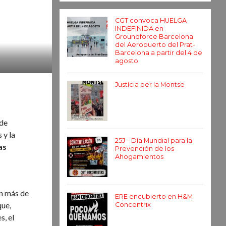
CGT convoca HUELGA
INDEFINIDA en
Groundforce Barcelona
del Aeropuerto del Prat-
Barcelona a partir del 4 de
agosto
Justícia per la Montse
 de
 y la
25J – Día Mundial para la
as
Prevención de los
Ahogamientos
on más de
ERE encubierto en H&M
que,
Concentrix
s, el