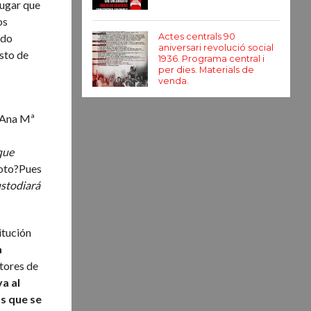
lugar que
os
ndo
Actes centrals 90
aniversari revolució social
esto de
1936. Programa central i
per dies. Materials de
venda.
, Ana Mª
que
 voto?Pues
ustodiará
itución
a
otores de
va al
as que se