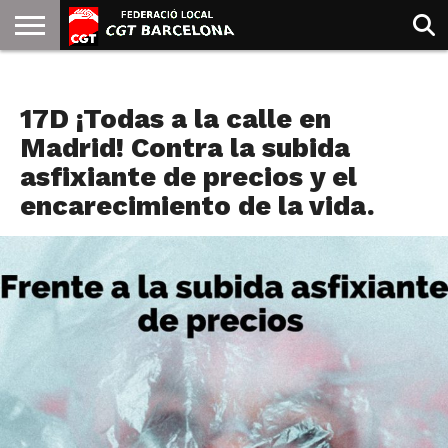
INICIO
QUIENES
SINDICATOS
SOCIAL
JURIDICA/GUIAS
PRENSA Y
FORMACIÓN
BIBLIOTECA
RECURSOS
ES
NOTICIAS
SOMOS
COMUNICACIÓN
EMMA
17D ¡Todas a la calle en
GOLDMAN
Madrid! Contra la subida
asfixiante de precios y el
encarecimiento de la vida.