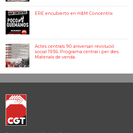
ERE encubierto en H&M Concentrix
Actes centrals 90 aniversari revolució
social 1936. Programa central i per dies.
Materials de venda.