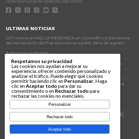
Federació Local de Sindicats Barcelona
ULTIMAS NOTICIAS
CGT convoca HUELGA INDEFINIDA en Groundforce Barcelona
del Aeropuerto del Prat-Barcelona a partir del 4 de agosto
Justícia per la Montse
Respetamos su privacidad
25J – Día Mundial para la Prevención de los Ahogamientos
Las cookies nos ayudan a mejorar su
experiencia, ofrecer contenido personalizado y
ERE encubierto en H&M Concentrix
analizar el tráfico. Puede elegir qué cookies
permitir haciendo clic en
Personalizar
. Haga
Actes centrals 90 aniversari revolució social 1936. Programa
clic en
Aceptar todo
para dar su
central i per dies. Materials de venda.
consentimiento o en
Rechazar todo
para
rechazar las cookies no esenciales.
TAGS
Personalizar
VAGA
TELEMARKETING
NETEJA
DRETS
CONFERENCIA
Rechazar todo
DOCUMENTAL
SANITAT
CATSALUT
061
ANTI-MWC
Aceptar todo