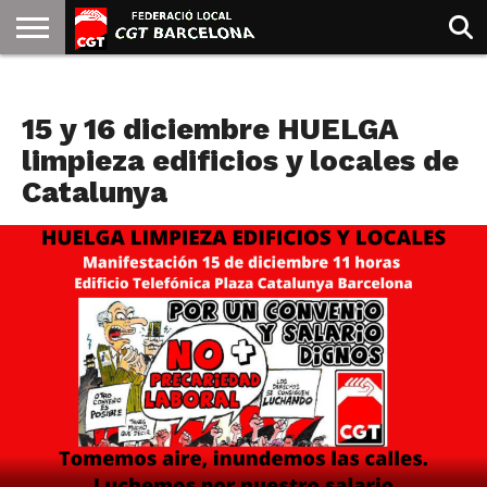
INICIO
QUIENES
SINDICATOS
SOCIAL
JURIDICA/GUIAS
PRENSA Y
FORMACIÓN
BIBLIOTECA
RECURSOS
ES
LIMPIEZA
SOMOS
COMUNICACIÓN
EMMA
15 y 16 diciembre HUELGA
GOLDMAN
limpieza edificios y locales de
Catalunya