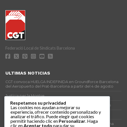
Federació Local de Sindicats Barcelona
ULTIMAS NOTICIAS
CGT convoca HUELGA INDEFINIDA en Groundforce Barcelona
del Aeropuerto del Prat-Barcelona a partir del 4 de agosto
Justícia per la Montse
Respetamos su privacidad
25J – Día Mundial para la Prevención de los Ahogamientos
Las cookies nos ayudan a mejorar su
experiencia, ofrecer contenido personalizado y
ERE encubierto en H&M Concentrix
analizar el tráfico. Puede elegir qué cookies
permitir haciendo clic en
Personalizar
. Haga
Actes centrals 90 aniversari revolució social 1936. Programa
clic en
Aceptar todo
para dar su