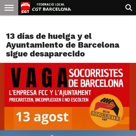
INICIO
QUIENES
SINDICATOS
SOCIAL
JURIDICA/GUIAS
PRENSA Y
FORMACIÓN
BIBLIOTECA
RECURSOS
ES
SANIDAD
SOMOS
COMUNICACIÓN
EMMA
13 días de huelga y el
GOLDMAN
Ayuntamiento de Barcelona
sigue desaparecido