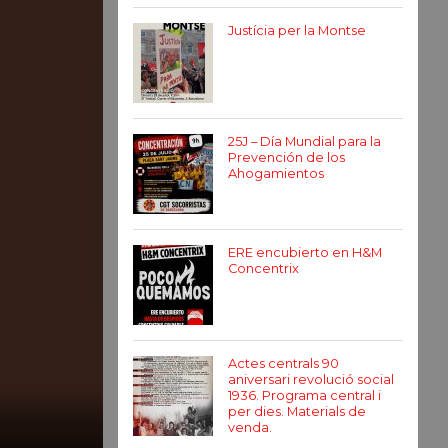
Justícia per la Montse
25J – Día Mundial para la
Prevención de los
Ahogamientos
ERE encubierto en H&M
Concentrix
Actes centrals 90
aniversari revolució social
1936. Programa central i
per dies. Materials de
venda.