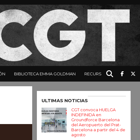
ÓN
BIBLIOTECA EMMA GOLDMAN
RECURSOS
Enter ad code here
ULTIMAS NOTICIAS
CGT convoca HUELGA
INDEFINIDA en
Groundforce Barcelona
del Aeropuerto del Prat-
Barcelona a partir del 4 de
agosto