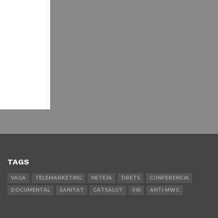
TAGS
VAGA
TELEMARKETING
NETEJA
DRETS
CONFERENCIA
DOCUMENTAL
SANITAT
CATSALUT
061
ANTI-MWC