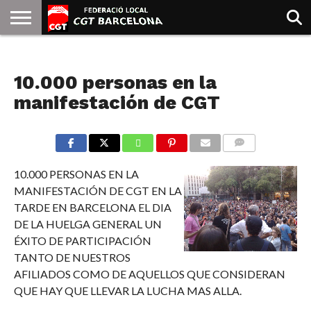
INICIO
QUIENES
SINDICATOS
SOCIAL
JURIDICA/GUIAS
PRENSA Y
FORMACIÓN
BIBLIOTECA
RECURSOS
ES
NOTICIAS
SOMOS
COMUNICACIÓN
EMMA
10.000 personas en la
GOLDMAN
manifestación de CGT
COMMENTS
10.000 PERSONAS EN LA
MANIFESTACIÓN DE CGT EN LA
TARDE EN BARCELONA EL DIA
DE LA HUELGA GENERAL UN
ÉXITO DE PARTICIPACIÓN
TANTO DE NUESTROS
AFILIADOS COMO DE AQUELLOS QUE CONSIDERAN
QUE HAY QUE LLEVAR LA LUCHA MAS ALLA.