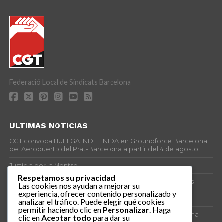
Federació Local de Sindicats Barcelona
ULTIMAS NOTICIAS
CGT convoca HUELGA INDEFINIDA en Groundforce Barcelona
del Aeropuerto del Prat-Barcelona a partir del 4 de agosto
Justícia per la Montse
Respetamos su privacidad
25J – Día Mundial para la Prevención de los Ahogamientos
Las cookies nos ayudan a mejorar su
experiencia, ofrecer contenido personalizado y
ERE encubierto en H&M Concentrix
analizar el tráfico. Puede elegir qué cookies
permitir haciendo clic en
Personalizar
. Haga
Actes centrals 90 aniversari revolució social 1936. Programa
clic en
Aceptar todo
para dar su