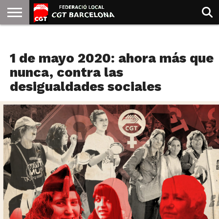
INICIO
QUIENES
SINDICATOS
SOCIAL
JURIDICA/GUIAS
PRENSA Y
FORMACIÓN
BIBLIOTECA
RECURSOS
ES
NOTICIAS
SOMOS
COMUNICACIÓN
EMMA
1 de mayo 2020: ahora más que
GOLDMAN
nunca, contra las
desigualdades sociales