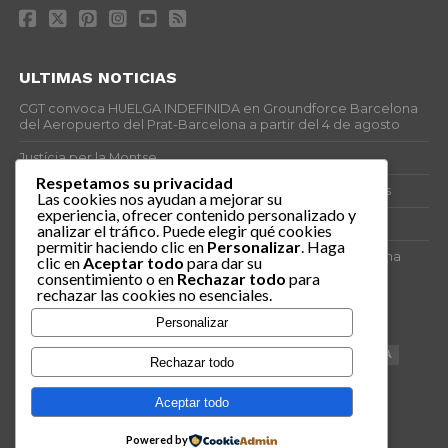
ULTIMAS NOTICIAS
CGT convoca HUELGA INDEFINIDA en Groundforce Barcelona
del Aeropuerto del Prat-Barcelona a partir del 4 de agosto
Justícia per la Montse
Respetamos su privacidad
25J – Día Mundial para la Prevención de los Ahogamientos
Las cookies nos ayudan a mejorar su
experiencia, ofrecer contenido personalizado y
ERE encubierto en H&M Concentrix
analizar el tráfico. Puede elegir qué cookies
permitir haciendo clic en
Personalizar
. Haga
Actes centrals 90 aniversari revolució social 1936. Programa
clic en
Aceptar todo
para dar su
central i per dies. Materials de venda.
consentimiento o en
Rechazar todo
para
rechazar las cookies no esenciales.
TAGS
Personalizar
VAGA
TELEMARKETING
NETEJA
DRETS
CONFERENCIA
Rechazar todo
DOCUMENTAL
SANITAT
CATSALUT
061
ANTI-MWC
Aceptar todo
Powered by