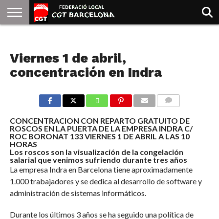
INICIO
QUIENES
SINDICATOS
SOCIAL
JURIDICA/GUIAS
PRENSA Y
FORMACIÓN
BIBLIOTECA
RECURSOS
ES
NOTICIAS
SOMOS
COMUNICACIÓN
EMMA
Viernes 1 de abril,
GOLDMAN
concentración en Indra
COMMENTS
CONCENTRACION CON REPARTO GRATUITO DE
ROSCOS EN LA PUERTA DE LA EMPRESA INDRA C/
ROC BORONAT 133 VIERNES 1 DE ABRIL A LAS 10
HORAS
Los roscos son la visualización de la congelación
salarial que venimos sufriendo durante tres años
La empresa Indra en Barcelona tiene aproximadamente
1.000 trabajadores y se dedica al desarrollo de software y
administración de sistemas informáticos.
Durante los últimos 3 años se ha seguido una política de