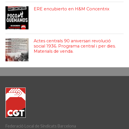
ERE encubierto en H&M Concentrix
Actes centrals 90 aniversari revolució
social 1936. Programa central i per dies.
Materials de venda.
Federació Local de Sindicats Barcelona