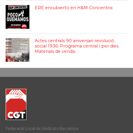
ERE encubierto en H&M Concentrix
Actes centrals 90 aniversari revolució
social 1936. Programa central i per dies.
Materials de venda.
Federació Local de Sindicats Barcelona