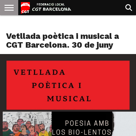
INICIO
QUIENES
SINDICATOS
SOCIAL
JURIDICA/GUIAS
PRENSA Y
FORMACIÓN
BIBLIOTECA
RECURSOS
ES
AGENDA
SOMOS
COMUNICACIÓN
EMMA
Vetllada poètica i musical a
GOLDMAN
CGT Barcelona. 30 de juny