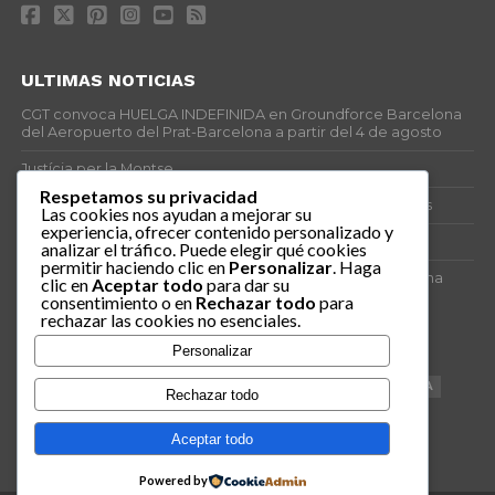
ULTIMAS NOTICIAS
CGT convoca HUELGA INDEFINIDA en Groundforce Barcelona
del Aeropuerto del Prat-Barcelona a partir del 4 de agosto
Justícia per la Montse
Respetamos su privacidad
25J – Día Mundial para la Prevención de los Ahogamientos
Las cookies nos ayudan a mejorar su
experiencia, ofrecer contenido personalizado y
ERE encubierto en H&M Concentrix
analizar el tráfico. Puede elegir qué cookies
permitir haciendo clic en
Personalizar
. Haga
Actes centrals 90 aniversari revolució social 1936. Programa
clic en
Aceptar todo
para dar su
central i per dies. Materials de venda.
consentimiento o en
Rechazar todo
para
rechazar las cookies no esenciales.
TAGS
Personalizar
VAGA
TELEMARKETING
NETEJA
DRETS
CONFERENCIA
Rechazar todo
DOCUMENTAL
SANITAT
CATSALUT
061
ANTI-MWC
Aceptar todo
Powered by