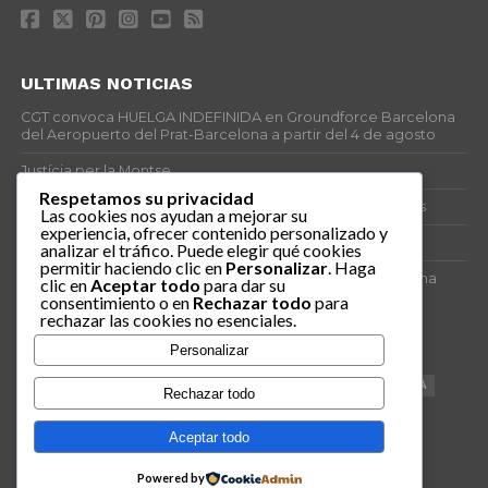
ULTIMAS NOTICIAS
CGT convoca HUELGA INDEFINIDA en Groundforce Barcelona
del Aeropuerto del Prat-Barcelona a partir del 4 de agosto
Justícia per la Montse
Respetamos su privacidad
25J – Día Mundial para la Prevención de los Ahogamientos
Las cookies nos ayudan a mejorar su
experiencia, ofrecer contenido personalizado y
ERE encubierto en H&M Concentrix
analizar el tráfico. Puede elegir qué cookies
permitir haciendo clic en
Personalizar
. Haga
Actes centrals 90 aniversari revolució social 1936. Programa
clic en
Aceptar todo
para dar su
central i per dies. Materials de venda.
consentimiento o en
Rechazar todo
para
rechazar las cookies no esenciales.
TAGS
Personalizar
VAGA
TELEMARKETING
NETEJA
DRETS
CONFERENCIA
Rechazar todo
DOCUMENTAL
SANITAT
CATSALUT
061
ANTI-MWC
Aceptar todo
Powered by