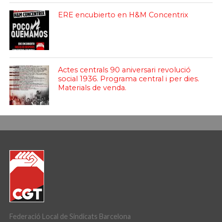
ERE encubierto en H&M Concentrix
Actes centrals 90 aniversari revolució
social 1936. Programa central i per dies.
Materials de venda.
Federació Local de Sindicats Barcelona