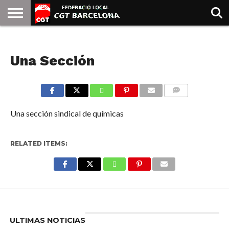
INICIO
QUIENES
SINDICATOS
SOCIAL
JURIDICA/GUIAS
PRENSA Y
FORMACIÓN
BIBLIOTECA
RECURSOS
ES
NOTICIAS
SOMOS
COMUNICACIÓN
EMMA
Una Sección
GOLDMAN
COMMENTS
Una sección sindical de químicas
RELATED ITEMS:
Enter ad code here
ULTIMAS NOTICIAS