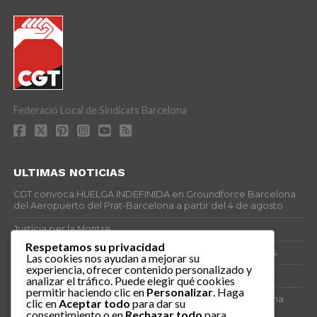
Federació Local de Sindicats Barcelona
ULTIMAS NOTICIAS
CGT convoca HUELGA INDEFINIDA en Groundforce Barcelona
del Aeropuerto del Prat-Barcelona a partir del 4 de agosto
Justícia per la Montse
Respetamos su privacidad
25J – Día Mundial para la Prevención de los Ahogamientos
Las cookies nos ayudan a mejorar su
experiencia, ofrecer contenido personalizado y
ERE encubierto en H&M Concentrix
analizar el tráfico. Puede elegir qué cookies
permitir haciendo clic en
Personalizar
. Haga
Actes centrals 90 aniversari revolució social 1936. Programa
clic en
Aceptar todo
para dar su
central i per dies. Materials de venda.
consentimiento o en
Rechazar todo
para