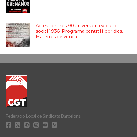
Actes centrals 90 aniversari revolució
social 1936. Programa central i per dies.
Materials de venda.
Federació Local de Sindicats Barcelona