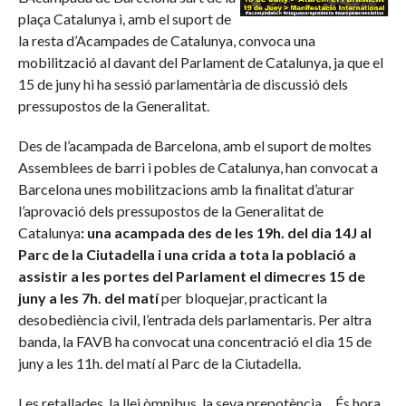
plaça Catalunya i, amb el suport de
la resta d’Acampades de Catalunya, convoca una
mobilització al davant del Parlament de Catalunya, ja que el
15 de juny hi ha sessió parlamentària de discussió dels
pressupostos de la Generalitat.
Des de l’acampada de Barcelona, amb el suport de moltes
Assemblees de barri i pobles de Catalunya, han convocat a
Barcelona unes mobilitzacions amb la finalitat d’aturar
l’aprovació dels pressupostos de la Generalitat de
Catalunya
: una acampada des de les 19h. del dia 14J al
Parc de la Ciutadella i una crida a tota la població a
assistir a les portes del Parlament el dimecres 15 de
juny a les 7h. del matí
per bloquejar, practicant la
desobediència civil, l’entrada dels parlamentaris. Per altra
banda, la FAVB ha convocat una concentració el dia 15 de
juny a les 11h. del matí al Parc de la Ciutadella.
Les retallades, la llei òmnibus, la seva prepotència… És hora