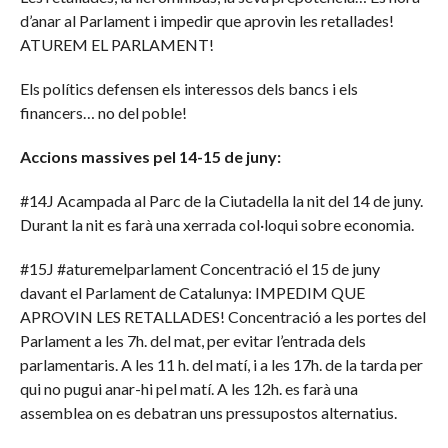
d’anar al Parlament i impedir que aprovin les retallades!
ATUREM EL PARLAMENT!
Els polítics defensen els interessos dels bancs i els
financers… no del poble!
Accions massives pel 14-15 de juny:
#14J Acampada al Parc de la Ciutadella la nit del 14 de juny.
Durant la nit es farà una xerrada col·loqui sobre economia.
#15J #aturemelparlament Concentració el 15 de juny
davant el Parlament de Catalunya: IMPEDIM QUE
APROVIN LES RETALLADES! Concentració a les portes del
Parlament a les 7h. del mat, per evitar l’entrada dels
parlamentaris. A les 11 h. del matí, i a les 17h. de la tarda per
qui no pugui anar-hi pel matí. A les 12h. es farà una
assemblea on es debatran uns pressupostos alternatius.