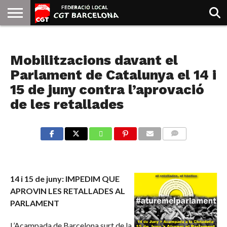
INICIO
QUIENES
SINDICATOS
SOCIAL
JURIDICA/GUIAS
PRENSA Y
FORMACIÓN
BIBLIOTECA
RECURSOS
ES
NOTICIAS
SOMOS
COMUNICACIÓN
EMMA
Mobilitzacions davant el
GOLDMAN
Parlament de Catalunya el 14 i
15 de juny contra l’aprovació
de les retallades
COMMENTS
14 i 15 de juny: IMPEDIM QUE
APROVIN LES RETALLADES AL
PARLAMENT
L’Acampada de Barcelona surt de la