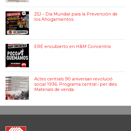
25J – Día Mundial para la Prevención de
los Ahogamientos
ERE encubierto en H&M Concentrix
Actes centrals 90 aniversari revolució
social 1936. Programa central i per dies.
Materials de venda.