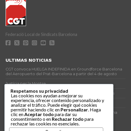
Federació Local de Sindicats Barcelona
ULTIMAS NOTICIAS
CGT convoca HUELGA INDEFINIDA en Groundforce Barcelona
del Aeropuerto del Prat-Barcelona a partir del 4 de agosto
Justícia per la Montse
Respetamos su privacidad
25J – Día Mundial para la Prevención de los Ahogamientos
Las cookies nos ayudan a mejorar su
experiencia, ofrecer contenido personalizado y
ERE encubierto en H&M Concentrix
analizar el tráfico. Puede elegir qué cookies
permitir haciendo clic en
Personalizar
. Haga
Actes centrals 90 aniversari revolució social 1936. Programa
clic en
Aceptar todo
para dar su
central i per dies. Materials de venda.
consentimiento o en
Rechazar todo
para
rechazar las cookies no esenciales.