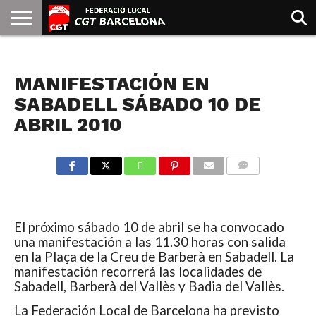
INICIO
QUIENES
SINDICATOS
SOCIAL
JURIDICA/GUIAS
PRENSA Y
FORMACIÓN
BIBLIOTECA
RECURSOS
ES
NOTICIAS
SOMOS
COMUNICACIÓN
EMMA
MANIFESTACIÓN EN
GOLDMAN
SABADELL SÁBADO 10 DE
ABRIL 2010
COMMENTS
El próximo sábado 10 de abril se ha convocado
una manifestación a las 11.30 horas con salida
en la Plaça de la Creu de Barberà en Sabadell. La
manifestación recorrerá las localidades de
Sabadell, Barberà del Vallès y Badia del Vallès.
La Federación Local de Barcelona ha previsto