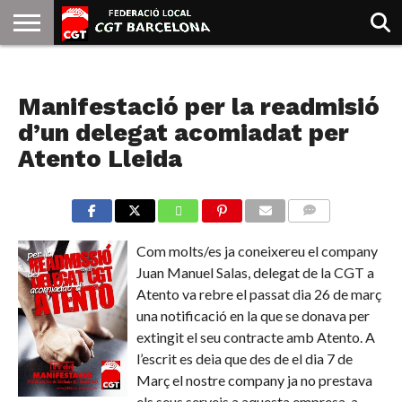
INICIO
QUIENES
SINDICATOS
SOCIAL
JURIDICA/GUIAS
PRENSA Y
FORMACIÓN
BIBLIOTECA
RECURSOS
ES
NOTICIAS
SOMOS
COMUNICACIÓN
EMMA
Manifestació per la readmisió
GOLDMAN
d’un delegat acomiadat per
Atento Lleida
COMMENTS
Com molts/es ja coneixereu el company
Juan Manuel Salas, delegat de la CGT a
Atento va rebre el passat dia 26 de març
una notificació en la que se donava per
extingit el seu contracte amb Atento. A
l’escrit es deia que des de el dia 7 de
Març el nostre company ja no prestava
els seus serveis a aquesta empresa, a