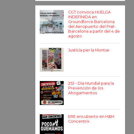
CGT convoca HUELGA
INDEFINIDA en
Groundforce Barcelona
del Aeropuerto del Prat-
Barcelona a partir del 4 de
agosto
Justícia per la Montse
25J – Día Mundial para la
Prevención de los
Ahogamientos
ERE encubierto en H&M
Concentrix