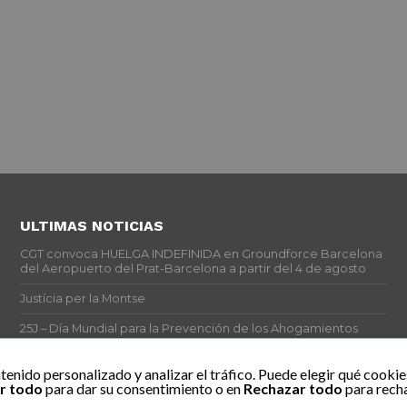
ULTIMAS NOTICIAS
CGT convoca HUELGA INDEFINIDA en Groundforce Barcelona
del Aeropuerto del Prat-Barcelona a partir del 4 de agosto
Justícia per la Montse
25J – Día Mundial para la Prevención de los Ahogamientos
ERE encubierto en H&M Concentrix
tenido personalizado y analizar el tráfico. Puede elegir qué cookie
r todo
para dar su consentimiento o en
Rechazar todo
para recha
Actes centrals 90 aniversari revolució social 1936. Programa
central i per dies. Materials de venda.