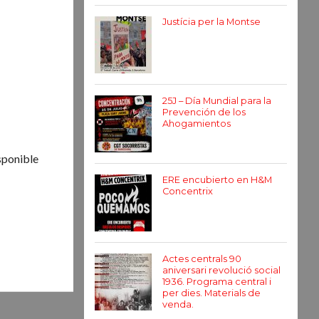
Justícia per la Montse
25J – Día Mundial para la
Prevención de los
Ahogamientos
isponible
ERE encubierto en H&M
Concentrix
Actes centrals 90
aniversari revolució social
1936. Programa central i
per dies. Materials de
venda.