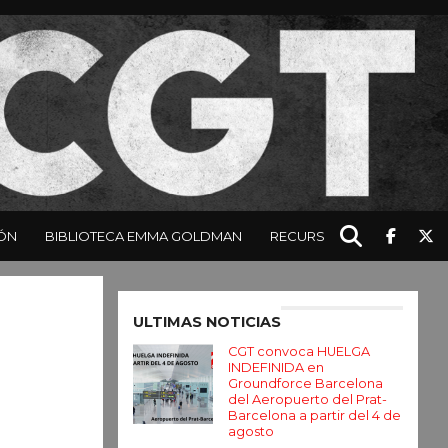
ÓN
BIBLIOTECA EMMA GOLDMAN
RECURSOS
Enter ad code here
ULTIMAS NOTICIAS
CGT convoca HUELGA
INDEFINIDA en
Groundforce Barcelona
del Aeropuerto del Prat-
Barcelona a partir del 4 de
agosto