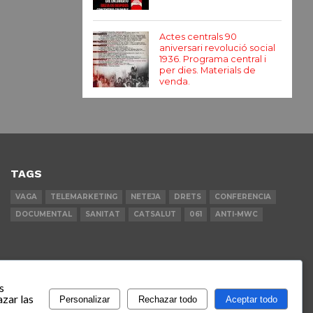
Actes centrals 90
aniversari revolució social
1936. Programa central i
per dies. Materials de
venda.
TAGS
VAGA
TELEMARKETING
NETEJA
DRETS
CONFERENCIA
DOCUMENTAL
SANITAT
CATSALUT
061
ANTI-MWC
s
zar las
Personalizar
Rechazar todo
Aceptar todo