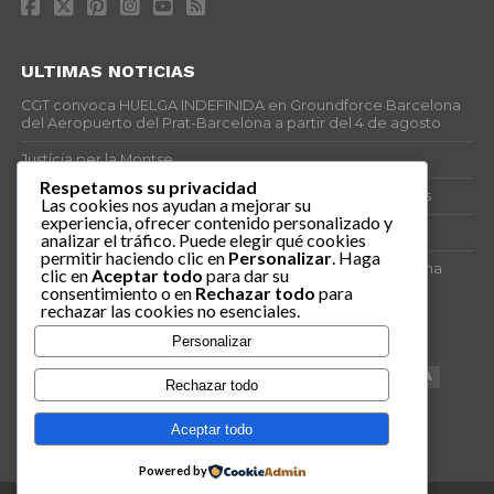
ULTIMAS NOTICIAS
CGT convoca HUELGA INDEFINIDA en Groundforce Barcelona
del Aeropuerto del Prat-Barcelona a partir del 4 de agosto
Justícia per la Montse
Respetamos su privacidad
25J – Día Mundial para la Prevención de los Ahogamientos
Las cookies nos ayudan a mejorar su
experiencia, ofrecer contenido personalizado y
ERE encubierto en H&M Concentrix
analizar el tráfico. Puede elegir qué cookies
permitir haciendo clic en
Personalizar
. Haga
Actes centrals 90 aniversari revolució social 1936. Programa
clic en
Aceptar todo
para dar su
central i per dies. Materials de venda.
consentimiento o en
Rechazar todo
para
rechazar las cookies no esenciales.
TAGS
Personalizar
VAGA
TELEMARKETING
NETEJA
DRETS
CONFERENCIA
Rechazar todo
DOCUMENTAL
SANITAT
CATSALUT
061
ANTI-MWC
Aceptar todo
Powered by