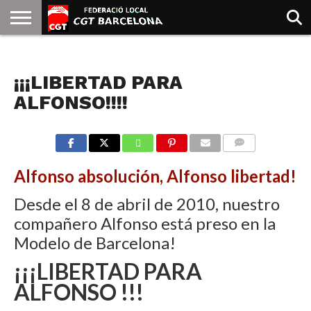
INICIO
QUIENES
SINDICATOS
SOCIAL
JURIDICA/GUIAS
PRENSA Y
FORMACIÓN
BIBLIOTECA
RECURSOS
ES
NOTICIAS
SOMOS
COMUNICACIÓN
EMMA
¡¡¡LIBERTAD PARA
GOLDMAN
ALFONSO!!!!
COMMENTS
Alfonso absolución, Alfonso libertad!
Desde el 8 de abril de 2010, nuestro
compañero Alfonso está preso en la
Modelo de Barcelona!
¡¡¡LIBERTAD PARA
ALFONSO !!!