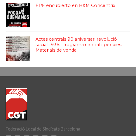
ERE encubierto en H&M Concentrix
Actes centrals 90 aniversari revolució
social 1936. Programa central i per dies.
Materials de venda.
Federació Local de Sindicats Barcelona