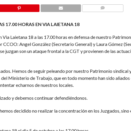
COMMENTS
 17.00 HORAS EN VIA LAIETANA 18
 Via Laietana 18 a las 17.00 horas en defensa de nuestro Patrimon
or CCOO: Angel González (Secretario General) y Laura Gómez (Se
se juzgan son un ataque frontal a la CGT y provienen de las actuac
ados. Hemos de seguir peleando por nuestro Patrimonio sindical 
 del Ministerio de Trabajo, que en todo momento han sido aliados 
 intentar echarnos de nuestros locales.
alizado y debemos continuar defendiéndonos.
hemos decidido no realizar la concentración en los Juzgados, sino
tana 18 el dia 5 de octubre a las 17.00 horas