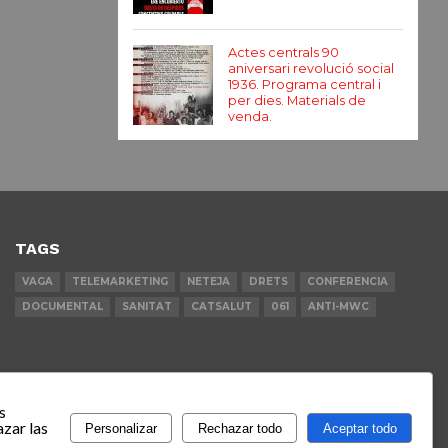
Actes centrals 90
aniversari revolució social
1936. Programa central i
per dies. Materials de
venda.
TAGS
VAGA
TELEMARKETING
NETEJA
DRETS
CONFERENCIA
DOCUMENTAL
SANITAT
CATSALUT
061
ANTI-MWC
s
zar las
Personalizar
Rechazar todo
Aceptar todo