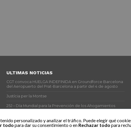
ULTIMAS NOTICIAS
CGT convoca HUELGA INDEFINIDA en Groundforce Barcelona
del Aeropuerto del Prat-Barcelona a partir del 4 de agosto
Justícia per la Montse
25J – Día Mundial para la Prevención de los Ahogamientos
ERE encubierto en H&M Concentrix
tenido personalizado y analizar el tráfico. Puede elegir qué cookie
r todo
para dar su consentimiento o en
Rechazar todo
para recha
Actes centrals 90 aniversari revolució social 1936. Programa
central i per dies. Materials de venda.