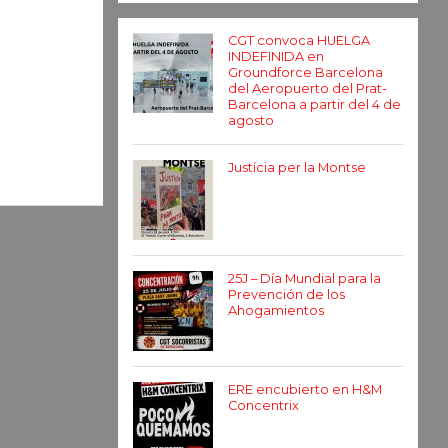
CGT convoca HUELGA
INDEFINIDA en
Groundforce Barcelona
del Aeropuerto del Prat-
Barcelona a partir del 4 de
agosto
Justícia per la Montse
25J – Día Mundial para la
Prevención de los
Ahogamientos
ERE encubierto en H&M
Concentrix