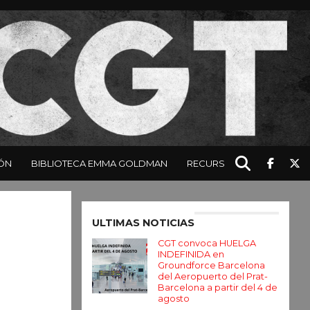
ÓN
BIBLIOTECA EMMA GOLDMAN
RECURSOS
Enter ad code here
ULTIMAS NOTICIAS
CGT convoca HUELGA
INDEFINIDA en
Groundforce Barcelona
del Aeropuerto del Prat-
Barcelona a partir del 4 de
agosto