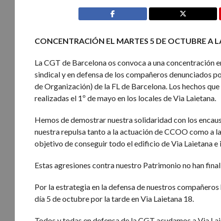
CONCENTRACIÓN EL MARTES 5 DE OCTUBRE A LAS
La CGT de Barcelona os convoca a una concentración en
sindical y en defensa de los compañeros denunciados p
de Organización) de la FL de Barcelona. Los hechos que 
realizadas el 1º de mayo en los locales de Via Laietana.
Hemos de demostrar nuestra solidaridad con los encaus
nuestra repulsa tanto a la actuación de CCOO como a la
objetivo de conseguir todo el edificio de Via Laietana e
Estas agresiones contra nuestro Patrimonio no han fin
Por la estrategia en la defensa de nuestros compañeros 
día 5 de octubre por la tarde en Via Laietana 18.
Todos y todas en defensa de la CGT acudamos a Via Laie