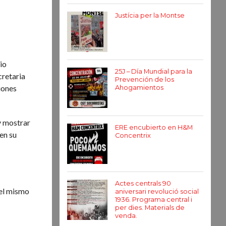
Justícia per la Montse
io
25J – Día Mundial para la
cretaria
Prevención de los
iones
Ahogamientos
y mostrar
ERE encubierto en H&M
en su
Concentrix
Actes centrals 90
 el mismo
aniversari revolució social
1936. Programa central i
per dies. Materials de
venda.