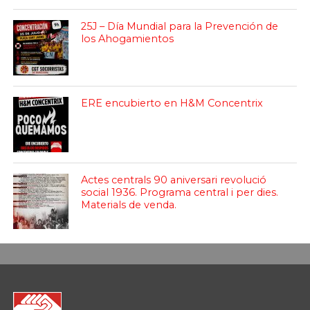
25J – Día Mundial para la Prevención de
los Ahogamientos
ERE encubierto en H&M Concentrix
Actes centrals 90 aniversari revolució
social 1936. Programa central i per dies.
Materials de venda.