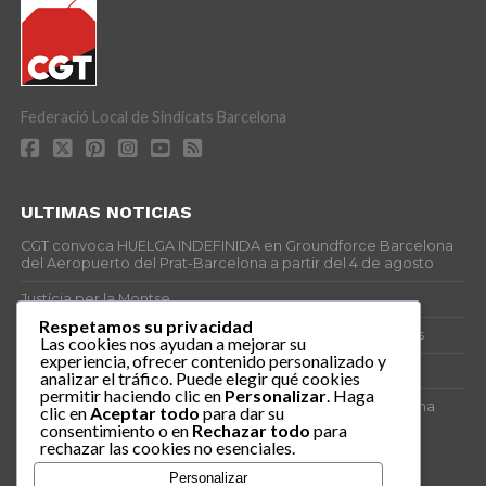
Federació Local de Sindicats Barcelona
ULTIMAS NOTICIAS
CGT convoca HUELGA INDEFINIDA en Groundforce Barcelona
del Aeropuerto del Prat-Barcelona a partir del 4 de agosto
Justícia per la Montse
Respetamos su privacidad
25J – Día Mundial para la Prevención de los Ahogamientos
Las cookies nos ayudan a mejorar su
experiencia, ofrecer contenido personalizado y
ERE encubierto en H&M Concentrix
analizar el tráfico. Puede elegir qué cookies
permitir haciendo clic en
Personalizar
. Haga
Actes centrals 90 aniversari revolució social 1936. Programa
clic en
Aceptar todo
para dar su
central i per dies. Materials de venda.
consentimiento o en
Rechazar todo
para
rechazar las cookies no esenciales.
TAGS
Personalizar