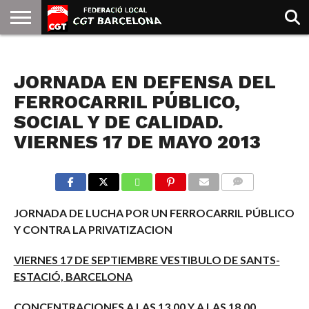
INICIO
QUIENES
SINDICATOS
SOCIAL
JURIDICA/GUIAS
PRENSA Y
FORMACIÓN
BIBLIOTECA
RECURSOS
ES
NOTICIAS
SOMOS
COMUNICACIÓN
EMMA
JORNADA EN DEFENSA DEL
GOLDMAN
FERROCARRIL PÚBLICO,
SOCIAL Y DE CALIDAD.
VIERNES 17 DE MAYO 2013
COMMENTS
JORNADA DE LUCHA POR UN FERROCARRIL PÚBLICO
Y CONTRA LA PRIVATIZACION
VIERNES 17 DE SEPTIEMBRE VESTIBULO DE SANTS-
ESTACIÓ, BARCELONA
CONCENTRACIONES A LAS 13.00 Y A LAS 18.00