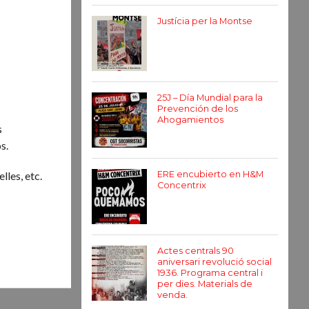
Justícia per la Montse
25J – Día Mundial para la
Prevención de los
Ahogamientos
s
s.
lles, etc.
ERE encubierto en H&M
Concentrix
Actes centrals 90
aniversari revolució social
1936. Programa central i
per dies. Materials de
venda.