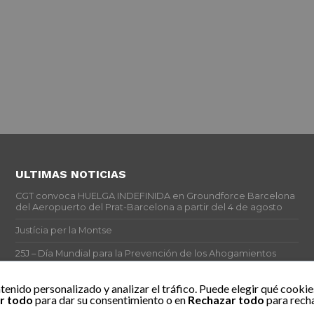
ULTIMAS NOTICIAS
CGT convoca HUELGA INDEFINIDA en Groundforce Barcelona
del Aeropuerto del Prat-Barcelona a partir del 4 de agosto
Justícia per la Montse
25J – Día Mundial para la Prevención de los Ahogamientos
ERE encubierto en H&M Concentrix
tenido personalizado y analizar el tráfico. Puede elegir qué cookie
r todo
para dar su consentimiento o en
Rechazar todo
para recha
Actes centrals 90 aniversari revolució social 1936. Programa
central i per dies. Materials de venda.