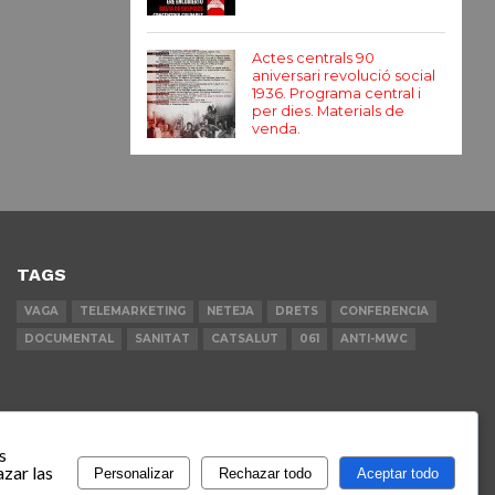
Actes centrals 90
aniversari revolució social
1936. Programa central i
per dies. Materials de
venda.
TAGS
VAGA
TELEMARKETING
NETEJA
DRETS
CONFERENCIA
DOCUMENTAL
SANITAT
CATSALUT
061
ANTI-MWC
s
zar las
Personalizar
Rechazar todo
Aceptar todo