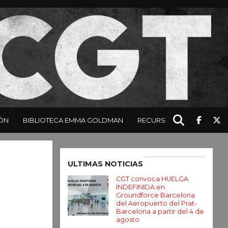
ÓN
BIBLIOTECA EMMA GOLDMAN
RECURSOS
Enter ad code here
ULTIMAS NOTICIAS
CGT convoca HUELGA
INDEFINIDA en
Groundforce Barcelona
del Aeropuerto del Prat-
Barcelona a partir del 4 de
agosto