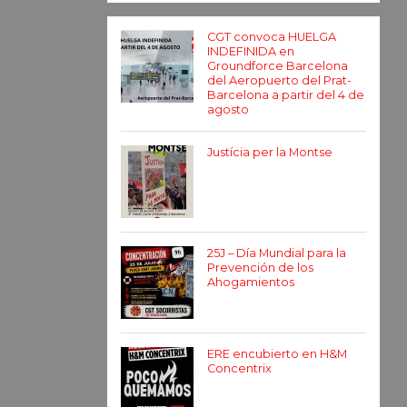
CGT convoca HUELGA
INDEFINIDA en
Groundforce Barcelona
del Aeropuerto del Prat-
Barcelona a partir del 4 de
agosto
Justícia per la Montse
25J – Día Mundial para la
Prevención de los
Ahogamientos
ERE encubierto en H&M
Concentrix