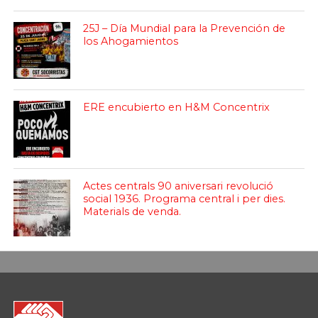
25J – Día Mundial para la Prevención de
los Ahogamientos
ERE encubierto en H&M Concentrix
Actes centrals 90 aniversari revolució
social 1936. Programa central i per dies.
Materials de venda.