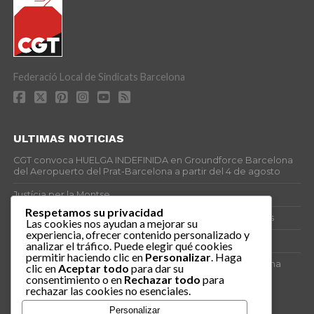
Federació Local de Sindicats Barcelona
ULTIMAS NOTICIAS
CGT convoca HUELGA INDEFINIDA en Groundforce Barcelona
del Aeropuerto del Prat-Barcelona a partir del 4 de agosto
Justícia per la Montse
Respetamos su privacidad
25J – Día Mundial para la Prevención de los Ahogamientos
Las cookies nos ayudan a mejorar su
experiencia, ofrecer contenido personalizado y
ERE encubierto en H&M Concentrix
analizar el tráfico. Puede elegir qué cookies
permitir haciendo clic en
Personalizar
. Haga
Actes centrals 90 aniversari revolució social 1936. Programa
clic en
Aceptar todo
para dar su
central i per dies. Materials de venda.
consentimiento o en
Rechazar todo
para
rechazar las cookies no esenciales.
TAGS
Personalizar