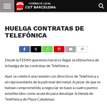
INICIO
QUIENES
SINDICATOS
SOCIAL
JURIDICA/GUIAS
PRENSA Y
FORMACIÓN
BIBLIOTECA
RECURSOS
ES
NOTICIAS
SOMOS
COMUNICACIÓN
EMMA
HUELGA CONTRATAS DE
GOLDMAN
TELEFÓNICA
COMMENTS
Desde la FESIM queremos haceros llegar la última hora de
la huelga de las contratas de Telefónica.
Ayer se celebró una reunión con directivos de Telefónica y
un representante de la patronal del metal. A pesar de que se
habían comprometido a negociar en base a cuatro puntos
establecidos como acuerdo para desalojar la tienda de
Telefónica de Plaza Catalunya: