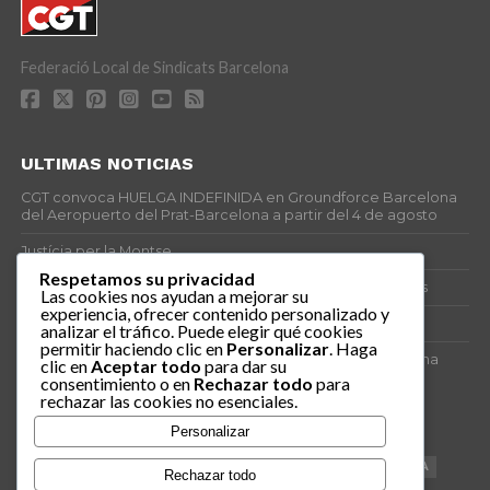
Federació Local de Sindicats Barcelona
ULTIMAS NOTICIAS
CGT convoca HUELGA INDEFINIDA en Groundforce Barcelona
del Aeropuerto del Prat-Barcelona a partir del 4 de agosto
Justícia per la Montse
Respetamos su privacidad
25J – Día Mundial para la Prevención de los Ahogamientos
Las cookies nos ayudan a mejorar su
experiencia, ofrecer contenido personalizado y
ERE encubierto en H&M Concentrix
analizar el tráfico. Puede elegir qué cookies
permitir haciendo clic en
Personalizar
. Haga
Actes centrals 90 aniversari revolució social 1936. Programa
clic en
Aceptar todo
para dar su
central i per dies. Materials de venda.
consentimiento o en
Rechazar todo
para
rechazar las cookies no esenciales.
TAGS
Personalizar
VAGA
TELEMARKETING
NETEJA
DRETS
CONFERENCIA
Rechazar todo