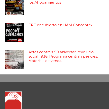
los Ahogamientos
ERE encubierto en H&M Concentrix
Actes centrals 90 aniversari revolució
social 1936. Programa central i per dies.
Materials de venda.