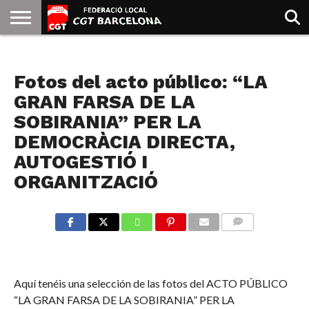
INICIO
QUIENES
SINDICATOS
SOCIAL
JURIDICA/GUIAS
PRENSA Y
FORMACIÓN
BIBLIOTECA
RECURSOS
ES
NOTICIAS
SOMOS
COMUNICACIÓN
EMMA
Fotos del acto público: “LA
GOLDMAN
GRAN FARSA DE LA
SOBIRANIA” PER LA
DEMOCRÀCIA DIRECTA,
AUTOGESTIÓ I
ORGANITZACIÓ
COMMENTS
Aquí tenéis una selección de las fotos del ACTO PÚBLICO
“LA GRAN FARSA DE LA SOBIRANIA” PER LA