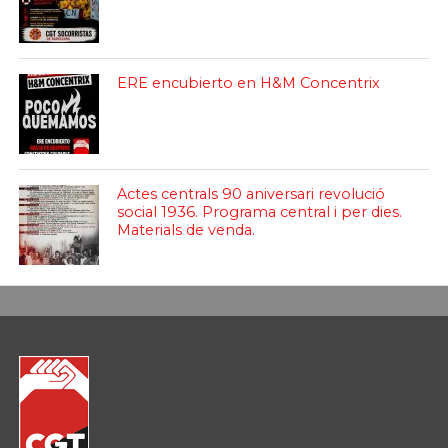
ERE encubierto en H&M Concentrix
Actes centrals 90 aniversari revolució
social 1936. Programa central i per dies.
Materials de venda.