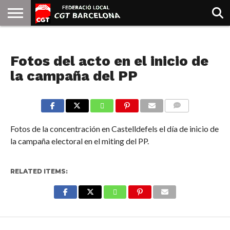
INICIO
QUIENES
SINDICATOS
SOCIAL
JURIDICA/GUIAS
PRENSA Y
FORMACIÓN
BIBLIOTECA
RECURSOS
ES
NOTICIAS
SOMOS
COMUNICACIÓN
EMMA
Fotos del acto en el inicio de
GOLDMAN
la campaña del PP
COMMENTS
Fotos de la concentración en Castelldefels el día de inicio de
la campaña electoral en el miting del PP.
RELATED ITEMS:
Enter ad code here