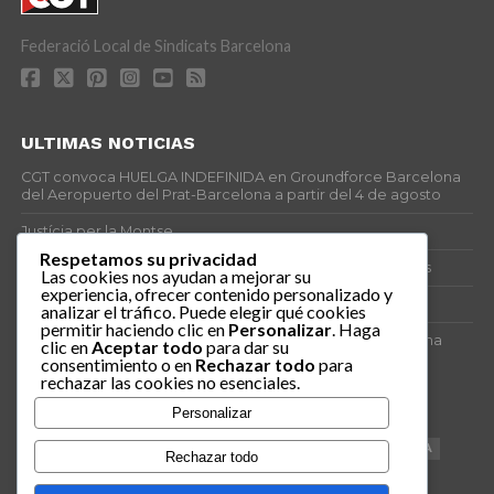
Federació Local de Sindicats Barcelona
ULTIMAS NOTICIAS
CGT convoca HUELGA INDEFINIDA en Groundforce Barcelona
del Aeropuerto del Prat-Barcelona a partir del 4 de agosto
Justícia per la Montse
Respetamos su privacidad
25J – Día Mundial para la Prevención de los Ahogamientos
Las cookies nos ayudan a mejorar su
experiencia, ofrecer contenido personalizado y
ERE encubierto en H&M Concentrix
analizar el tráfico. Puede elegir qué cookies
permitir haciendo clic en
Personalizar
. Haga
Actes centrals 90 aniversari revolució social 1936. Programa
clic en
Aceptar todo
para dar su
central i per dies. Materials de venda.
consentimiento o en
Rechazar todo
para
rechazar las cookies no esenciales.
TAGS
Personalizar
VAGA
TELEMARKETING
NETEJA
DRETS
CONFERENCIA
Rechazar todo
DOCUMENTAL
SANITAT
CATSALUT
061
ANTI-MWC