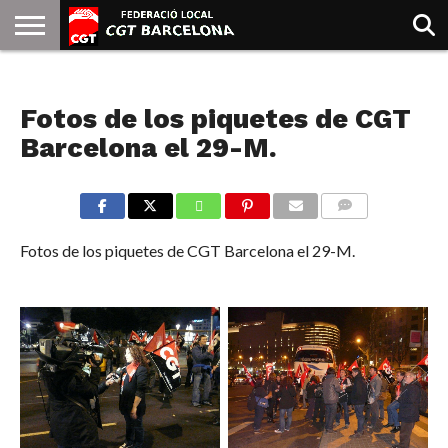
INICIO
QUIENES
SINDICATOS
SOCIAL
JURIDICA/GUIAS
PRENSA Y
FORMACIÓN
BIBLIOTECA
RECURSOS
ES
NOTICIAS
SOMOS
COMUNICACIÓN
EMMA
Fotos de los piquetes de CGT
GOLDMAN
Barcelona el 29-M.
COMMENTS
Fotos de los piquetes de CGT Barcelona el 29-M.