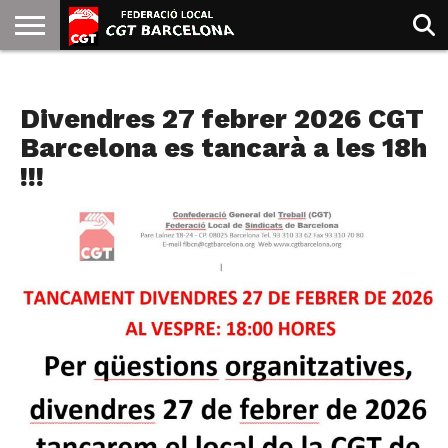
INICIO
QUIENES
SINDICATOS
SOCIAL
JURIDICA/GUIAS
PRENSA Y
FORMACIÓN
BIBLIOTECA
RECURSOS
ES
NOTICIAS
SOMOS
COMUNICACIÓN
EMMA
Divendres 27 febrer 2026 CGT
GOLDMAN
Barcelona es tancarà a les 18h
!!!