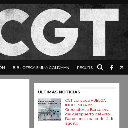
ÓN
BIBLIOTECA EMMA GOLDMAN
RECURSOS
Enter ad code here
ULTIMAS NOTICIAS
CGT convoca HUELGA
INDEFINIDA en
Groundforce Barcelona
del Aeropuerto del Prat-
Barcelona a partir del 4 de
agosto