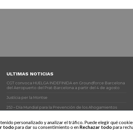
ULTIMAS NOTICIAS
CGT convoca HUELGA INDEFINIDA en Groundforce Barcelona
del Aeropuerto del Prat-Barcelona a partir del 4 de agosto
Justícia per la Montse
25J – Día Mundial para la Prevención de los Ahogamientos
ERE encubierto en H&M Concentrix
tenido personalizado y analizar el tráfico. Puede elegir qué cookie
r todo
para dar su consentimiento o en
Rechazar todo
para recha
Actes centrals 90 aniversari revolució social 1936. Programa
central i per dies. Materials de venda.