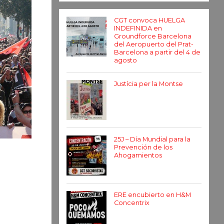
CGT convoca HUELGA
INDEFINIDA en
Groundforce Barcelona
del Aeropuerto del Prat-
Barcelona a partir del 4 de
agosto
Justícia per la Montse
25J – Día Mundial para la
Prevención de los
Ahogamientos
ERE encubierto en H&M
Concentrix