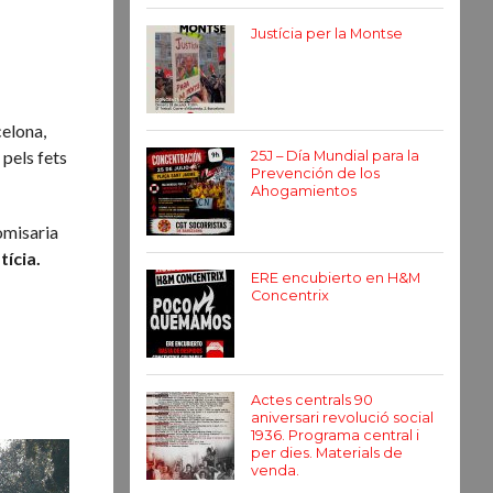
Justícia per la Montse
celona,
 pels fets
25J – Día Mundial para la
Prevención de los
Ahogamientos
omisaria
tícia.
ERE encubierto en H&M
Concentrix
Actes centrals 90
aniversari revolució social
1936. Programa central i
per dies. Materials de
venda.