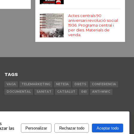
Actes centrals 90
aniversari revolució social
1936. Programa central i
per dies. Materials de
venda.
TAGS
VAGA
TELEMARKETING
NETEJA
DRETS
CONFERENCIA
DOCUMENTAL
SANITAT
CATSALUT
061
ANTI-MWC
s
zar las
Personalizar
Rechazar todo
Aceptar todo